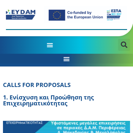
MANAGING AUTHORITY OF THE JTD PROGRAMME 2021-2027
CALLS FOR PROPOSALS
1. Eνίσχυση και Προώθηση της
Επιχειρηματικότητας