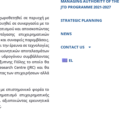
MANAGING AUTHORITY OF THE
JTD PROGRAMME 2021-2027
χωροθετηθεί σε περιοχή με
STRATEGIC PLANNING
οιηθεί σε συνεργασία με το
ματισμού και αποσκοπώντας
NEWS
τέγασης επιχειρηματικών
και συναφείς παρεμβάσεις.
 την έρευνα σε τεχνολογίες
CONTACT US
ερευνητικών αποτελεσμάτων
ου υδρογόνου συμβάλλοντας
EL
Έξυπνης Πόλης το οποίο θα
search Centre (JRC) και θα
τας των επιχειρήσεων αλλά
 με επιστημονικό φορέα το
ματισμό επιχειρηματικής
, αξιοποιώντας ερευνητικά
.