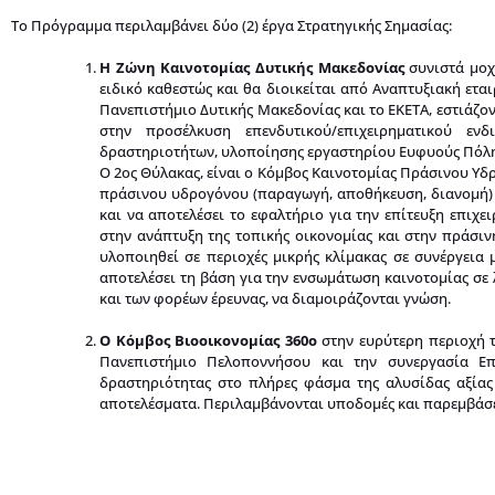
Το Πρόγραμμα περιλαμβάνει δύο (2) έργα Στρατηγικής Σημασίας:
Η Ζώνη Καινοτομίας Δυτικής Μακεδονίας
συνιστά μοχ
ειδικό καθεστώς και θα διοικείται από Αναπτυξιακή ετα
Πανεπιστήμιο Δυτικής Μακεδονίας και το ΕΚΕΤΑ, εστιάζ
στην προσέλκυση επενδυτικού/επιχειρηματικού ενδ
δραστηριοτήτων, υλοποίησης εργαστηρίου Ευφυούς Πόλης
Ο 2ος Θύλακας, είναι ο Κόμβος Καινοτομίας Πράσινου Υδ
πράσινου υδρογόνου (παραγωγή, αποθήκευση, διανομή) 
και να αποτελέσει το εφαλτήριο για την επίτευξη επι
στην ανάπτυξη της τοπικής οικονομίας και στην πράσιν
υλοποιηθεί σε περιοχές μικρής κλίμακας σε συνέργεια μ
αποτελέσει τη βάση για την ενσωμάτωση καινοτομίας σε
και των φορέων έρευνας, να διαμοιράζονται γνώση.
Ο Κόμβος Βιοοικονομίας 360ο
στην ευρύτερη περιοχή 
Πανεπιστήμιο Πελοποννήσου και την συνεργασία Επι
δραστηριότητας στο πλήρες φάσμα της αλυσίδας αξίας 
αποτελέσματα. Περιλαμβάνονται υποδομές και παρεμβάσε