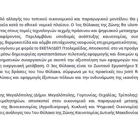
λό αλλαγής του τοπικού οικονομικού και παραγωγικού μοντέλου. Θα 
ιρεία κατά το εθνικό νομικό πλαίσιο. Ο 1ος Θύλακας της Ζώνης θα υλοπ
οντας στους τομείς τεχνολογιών αιχμής πράσινου και ψηφιακού μετασχη
ιαφέροντος. Περιλαμβάνει υποδομές ανάπτυξης καινοτομίας, συσ
, θερμοκοιτίδα και κόμβο επιτάχυνσης νεοφυούς επιχειρηματικότητας, 
ρογόνου με φορέα το ΕΚΕΤΑ/ΙΔΕΠ Πτολεμαΐδας. Αποσκοπεί στο να προάγει
μέσω δημιουργίας εγκαταστάσεων πιλοτικής εφαρμογής και δοκιμών 
χειρηματικών συνεργασιών με σκοπό την αξιοποίηση των εφαρμογών τ
η ενεργειακή μετάβαση. Ο 3ος Θύλακας είναι το Ζωντανό Εργαστήριο 
ε τις δράσεις του 1ου Θύλακα, σύμφωνα με τις πρακτικές του Joint Re
 λύσεις και εφαρμογές έξυπνων πόλεων και την ενδυνάμωση της ικανότη
της Μεγαλόπολης (Δήμοι Μεγαλόπολης, Γορτυνίας, Οιχαλίας, Τρίπολης)
μελητηρίων, αποσκοπεί στον οικονομικό και παραγωγικό μετασχη
της Βιοοικονομίας (Αγροδιατροφή, Κυκλική και Ψηφιακή Οικονομία)
ις ανάλογες του 1ου Θύλακα της Ζώνης Καινοτομίας Δυτικής Μακεδονίας