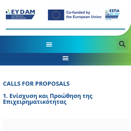
MANAGING AUTHORITY OF THE JTD PROGRAMME 2021-2027
CALLS FOR PROPOSALS
1. Eνίσχυση και Προώθηση της
Επιχειρηματικότητας