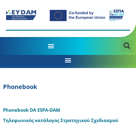
MANAGING AUTHORITY OF THE JTD PROGRAMME 2021-2027
Phonebook
Phonebook DA ESPA-DAM
Τηλεφωνικός κατάλογος Στρατηγικού Σχεδιασμού