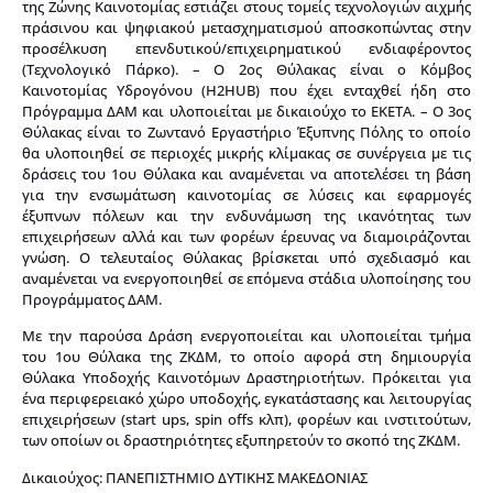
της Ζώνης Καινοτομίας εστιάζει στους τομείς τεχνολογιών αιχμής
πράσινου και ψηφιακού μετασχηματισμού αποσκοπώντας στην
προσέλκυση επενδυτικού/επιχειρηματικού ενδιαφέροντος
(Τεχνολογικό Πάρκο). – Ο 2ος Θύλακας είναι ο Κόμβος
Καινοτομίας Υδρογόνου (H2HUB) που έχει ενταχθεί ήδη στο
Πρόγραμμα ΔΑΜ και υλοποιείται με δικαιούχο το ΕΚΕΤΑ. – Ο 3ος
Θύλακας είναι το Ζωντανό Εργαστήριο Έξυπνης Πόλης το οποίο
θα υλοποιηθεί σε περιοχές μικρής κλίμακας σε συνέργεια με τις
δράσεις του 1ου Θύλακα και αναμένεται να αποτελέσει τη βάση
για την ενσωμάτωση καινοτομίας σε λύσεις και εφαρμογές
έξυπνων πόλεων και την ενδυνάμωση της ικανότητας των
επιχειρήσεων αλλά και των φορέων έρευνας να διαμοιράζονται
γνώση. Ο τελευταίος Θύλακας βρίσκεται υπό σχεδιασμό και
αναμένεται να ενεργοποιηθεί σε επόμενα στάδια υλοποίησης του
Προγράμματος ΔΑΜ.
Με την παρούσα Δράση ενεργοποιείται και υλοποιείται τμήμα
του 1ου Θύλακα της ΖΚΔΜ, το οποίο αφορά στη δημιουργία
Θύλακα Υποδοχής Καινοτόμων Δραστηριοτήτων. Πρόκειται για
ένα περιφερειακό χώρο υποδοχής, εγκατάστασης και λειτουργίας
επιχειρήσεων (start ups, spin offs κλπ), φορέων και ινστιτούτων,
των οποίων οι δραστηριότητες εξυπηρετούν το σκοπό της ΖΚΔΜ.
Δικαιούχος: ΠΑΝΕΠΙΣΤΗΜΙΟ ΔΥΤΙΚΗΣ ΜΑΚΕΔΟΝΙΑΣ