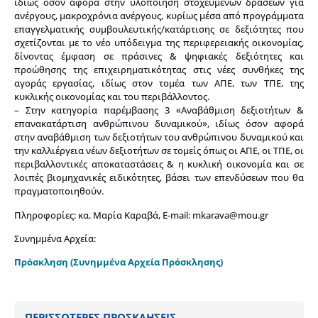
ιδίως όσον αφορά στην υλοποίηση στοχευμένων δράσεων για
ανέργους, μακροχρόνια ανέργους, κυρίως μέσα από προγράμματα
επαγγελματικής συμβουλευτικής/κατάρτισης σε δεξιότητες που
σχετίζονται με το νέο υπόδειγμα της περιφερειακής οικονομίας,
δίνοντας έμφαση σε πράσινες & ψηφιακές δεξιότητες και
προώθησης της επιχειρηματικότητας στις νέες συνθήκες της
αγοράς εργασίας, ιδίως στον τομέα των ΑΠΕ, των ΤΠΕ, της
κυκλικής οικονομίας και του περιβάλλοντος.
– Στην κατηγορία παρέμβασης 3 «Αναβάθμιση δεξιοτήτων &
επανακατάρτιση ανθρώπινου δυναμικού», ιδίως όσον αφορά
στην αναβάθμιση των δεξιοτήτων του ανθρώπινου δυναμικού και
την καλλιέργεια νέων δεξιοτήτων σε τομείς όπως οι ΑΠΕ, οι ΤΠΕ, οι
περιβαλλοντικές αποκαταστάσεις & η κυκλική οικονομία και σε
λοιπές βιομηχανικές ειδικότητες, βάσει των επενδύσεων που θα
πραγματοποιηθούν.
Πληροφορίες: κα. Μαρία Καραβά, Ε-mail:
mkarava@mou.gr
Συνημμένα Αρχεία:
Πρόσκληση
(Συνημμένα Αρχεία Πρόσκλησης)
ΠΕΡΙΣΣΟΤΕΡΕΣ ΠΡΟΣΚΛΗΣΕΙΣ