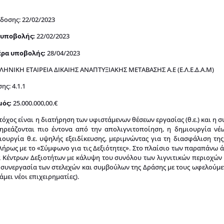
δοσης: 22/02/2023
 υποβολής:
22/02/2023
έρα υποβολής:
28/04/2023
ΛΛΗΝΙΚΗ ΕΤΑΙΡΕΙΑ ΔΙΚΑΙΗΣ ΑΝΑΠΤΥΞΙΑΚΗΣ ΜΕΤΑΒΑΣΗΣ Α.Ε (Ε.Λ.Ε.Δ.Α.Μ)
ς: 4.1.1
ός:
25.000.000,00.€
όχος είναι η διατήρηση των υφιστάμενων θέσεων εργασίας (θ.ε.) και η 
ηρεάζονται πιο έντονα από την απολιγνιτοποίηση, η δημιουργία νέων
ουργία θ.ε. υψηλής εξειδίκευσης, μεριμνώντας για τη διασφάλιση της
 πλήρως με το «Σύμφωνο για τις Δεξιότητες». Στο πλαίσιο των παραπάνω
γία Κέντρων Δεξιοτήτων με κάλυψη του συνόλου των λιγνιτικών περιοχών
συνεργασία των στελεχών και συμβούλων της Δράσης με τους ωφελούμεν
μει νέοι επιχειρηματίες).