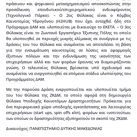
πράσινου και ψηφιακού μετασχηματισμού αποσκοπώντας στην
προσέλκυση επενδυτικού/επιχειρηματικού ενδιαφέροντος
(Τεχνολογικό Πάρκο). – Ο 2ος Θύλακας είναι ο Κόμβος
Καινοτομίας Υδρογόνου (H2HUB) που έχει ενταχθεί ήδη στο
Πρόγραμμα ΔΑΜ και υλοποιείται με δικαιούχο το ΕΚΕΤΑ. – Ο 3ος
Θύλακας είναι το Ζωντανό Εργαστήριο Έξυπνης Πόλης το οποίο
θα υλοποιηθεί σε περιοχές μικρής κλίμακας σε συνέργεια με τις
δράσεις του 1ου Θύλακα και αναμένεται να αποτελέσει τη βάση
για την ενσωμάτωση καινοτομίας σε λύσεις και εφαρμογές
έξυπνων πόλεων και την ενδυνάμωση της ικανότητας των
επιχειρήσεων αλλά και των φορέων έρευνας να διαμοιράζονται
γνώση. Ο τελευταίος Θύλακας βρίσκεται υπό σχεδιασμό και
αναμένεται να ενεργοποιηθεί σε επόμενα στάδια υλοποίησης του
Προγράμματος ΔΑΜ.
Με την παρούσα Δράση ενεργοποιείται και υλοποιείται τμήμα
του 1ου Θύλακα της ΖΚΔΜ, το οποίο αφορά στη δημιουργία
Θύλακα Υποδοχής Καινοτόμων Δραστηριοτήτων. Πρόκειται για
ένα περιφερειακό χώρο υποδοχής, εγκατάστασης και λειτουργίας
επιχειρήσεων (start ups, spin offs κλπ), φορέων και ινστιτούτων,
των οποίων οι δραστηριότητες εξυπηρετούν το σκοπό της ΖΚΔΜ.
Δικαιούχος: ΠΑΝΕΠΙΣΤΗΜΙΟ ΔΥΤΙΚΗΣ ΜΑΚΕΔΟΝΙΑΣ