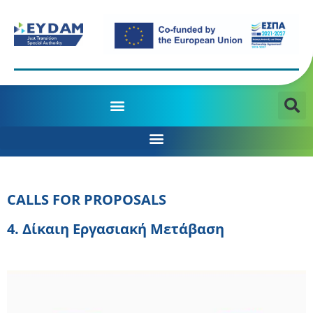
MANAGING AUTHORITY OF THE JTD PROGRAMME 2021-2027
CALLS FOR PROPOSALS
4. Δίκαιη Εργασιακή Μετάβαση