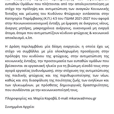
ευπαθών Ομάδων που πλήττονται από την απολιγνιτοποίηση με
στόχο την πρόληψη και αντιμετώπιση των αναγκών Κοινωνικής
Ένταξης και μείωσης του Κινδύνου Φτώχειας» εντάσσεται στην
Κατηγορία Παρέμβασης (Κ.Π.) 4.5 του ΠΔΑΜ 2021-2027 που αφορά
στην Κοινωνικοοικονομική ένταξη, με έμφαση σε άνεργους νέους,
άνεργες μητέρες, μακροχρόνια ανέργους, οικονομικά μη ενεργά
άτομα, άτομα που αντιμετωπίζουν κίνδυνο φτώχειας & κοινωνικό
αποκλεισμό, κ.λπ.
Η Δράση περιλαμβάνει μία δέσμη ενεργειών, η οποία έχει ως
στόχο να συμβάλλει με μία ολοκληρωμένη προσέγγιση στην
πρόληψη του κινδύνου της φτώχειας, στην αντιμετώπιση της
κοινωνικής ένταξης, την προετοιμασία των ευπαθών ομάδων που
βρίσκονται σε εργασιακή ηλικία για τη βιώσιμη είσοδό τους στην
αγορά εργασίας (ενδυνάμωση), στην στόχευση της αντιμετώπισης
της παιδικής φτώχειας και της περιθωριοποίησης των νέων,
καθώς και στη διασφάλιση της ποιότητας ζωής των ενηλίκων και
των ηλικιωμένων, με πρόσθετες δημιουργικές δραστηριότητες,
που συνδέονται με την κοινωνικοποίησή τους.
Πληροφορίες: κα. Μαρία Καραβά, Ε-mail:
mkarava@mou.gr
Συνημμένα Αρχεία: