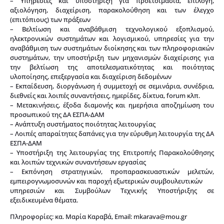
– Υπηρεσίες και υποστήριξη για προετοιμασία, επιλογή,
αξιολόγηση, διαχείριση, παρακολούθηση και των έλεγχο
(επιτόπιους) των πράξεων
– Βελτίωση και αναβάθμιση τεχνολογικού εξοπλισμού,
ηλεκτρονικών συστημάτων και λογισμικού, υπηρεσίες για την
αναβάθμιση των συστημάτων διοίκησης και των πληροφοριακών
συστημάτων, την υποστήριξη των μηχανισμών διαχείρισης για
την βελτίωση της αποτελεσματικότητας και ποιότητας
υλοποίησης, επεξεργασία και διαχείριση δεδομένων
– Εκπαίδευση, διοργάνωση ή συμμετοχή σε σεμινάρια, συνέδρια,
διεθνείς και λοιπές συναντήσεις, ημερίδες, δίκτυα, forum κλπ.
– Μετακινήσεις, έξοδα διαμονής και ημερήσια αποζημίωση του
προσωπικού της ΔΑ ΕΣΠΑ-ΔΑΜ
– Ανάπτυξη συστήματος ποιότητας λειτουργίας
– Λοιπές απαραίτητες δαπάνες για την εύρυθμη λειτουργία της ΔΑ
ΕΣΠΑ-ΔΑΜ
– Υποστήριξη της λειτουργίας της Επιτροπής Παρακολούθησης
και λοιπών τεχνικών συναντήσεων εργασίας
– Εκπόνηση στρατηγικών, προπαρασκευαστικών μελετών,
εμπειρογνωμοσυνών και παροχή εξωτερικών συμβουλευτικών
υπηρεσιών και Συμβούλων Τεχνικής Υποστήριξης σε
εξειδικευμένα θέματα.
Πληροφορίες: κα. Μαρία Καραβά, Email:
mkarava@mou.gr