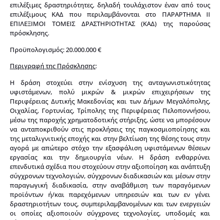
επιλέξιμες δραστηριότητες, δηλαδή τουλάχιστον έναν από τους
επιλέξιμους ΚΑΔ που περιλαμβάνονται στο ΠΑΡΑΡΤΗΜΑ II
ΕΠΙΛΕΞΙΜΟΙ ΤΟΜΕΙΣ ΔΡΑΣΤΗΡΙΟΤΗΤΑΣ (ΚΑΔ) της παρούσας
πρόσκλησης.
Προϋπολογισμός: 20.000.000 €
Περιγραφή της Πρόσκλησης
:
Η δράση στοχεύει στην ενίσχυση της ανταγωνιστικότητας
υφιστάμενων, πολύ μικρών & μικρών επιχειρήσεων της
Περιφέρειας Δυτικής Μακεδονίας και των Δήμων Μεγαλόπολης,
Οιχαλίας, Γορτυνίας, Τρίπολης της Περιφέρειας Πελοποννήσου,
μέσω της παροχής χρηματοδοτικής στήριξης, ώστε να μπορέσουν
να ανταποκριθούν στις προκλήσεις της παγκοσμιοποίησης και
της μεταλιγνιτικής εποχής και στην βελτίωση της θέσης τους στην
αγορά με απώτερο στόχο την εξασφάλιση υφιστάμενων θέσεων
εργασίας και την δημιουργία νέων. Η δράση ενθαρρύνει
επενδυτικά σχέδια που στοχεύουν στην αξιοποίηση και ανάπτυξη
σύγχρονων τεχνολογιών, σύγχρονων διαδικασιών και μέσων στην
παραγωγική διαδικασία, στην αναβάθμιση των παραγόμενων
προϊόντων ή/και παρεχόμενων υπηρεσιών και των εν γένει
δραστηριοτήτων τους, συμπεριλαμβανομένων και των ενεργειών
οι οποίες αξιοποιούν σύγχρονες τεχνολογίες, υποδομές και