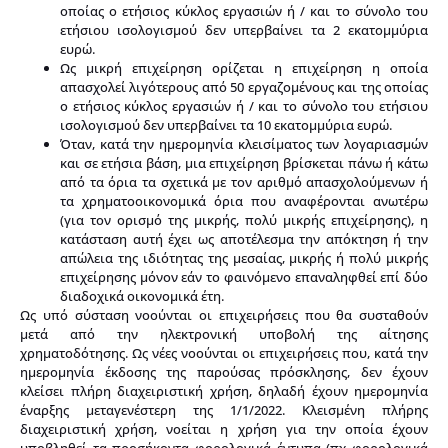
οποίας ο ετήσιος κύκλος εργασιών ή / και το σύνολο του
ετήσιου ισολογισμού δεν υπερβαίνει τα 2 εκατομμύρια
ευρώ.
Ως μικρή επιχείρηση ορίζεται η επιχείρηση η οποία
απασχολεί λιγότερους από 50 εργαζομένους και της οποίας
ο ετήσιος κύκλος εργασιών ή / και το σύνολο του ετήσιου
ισολογισμού δεν υπερβαίνει τα 10 εκατομμύρια ευρώ.
Όταν, κατά την ημερομηνία κλεισίματος των λογαριασμών
και σε ετήσια βάση, μια επιχείρηση βρίσκεται πάνω ή κάτω
από τα όρια τα σχετικά με τον αριθμό απασχολούμενων ή
τα χρηματοοικονομικά όρια που αναφέρονται ανωτέρω
(για τον ορισμό της μικρής, πολύ μικρής επιχείρησης), η
κατάσταση αυτή έχει ως αποτέλεσμα την απόκτηση ή την
απώλεια της ιδιότητας της μεσαίας, μικρής ή πολύ μικρής
επιχείρησης μόνον εάν το φαινόμενο επαναληφθεί επί δύο
διαδοχικά οικονομικά έτη.
Ως υπό σύσταση νοούνται οι επιχειρήσεις που θα συσταθούν
μετά από την ηλεκτρονική υποβολή της αίτησης
χρηματοδότησης. Ως νέες νοούνται οι επιχειρήσεις που, κατά την
ημερομηνία έκδοσης της παρούσας πρόσκλησης, δεν έχουν
κλείσει πλήρη διαχειριστική χρήση, δηλαδή έχουν ημερομηνία
έναρξης μεταγενέστερη της 1/1/2022. Κλεισμένη πλήρης
διαχειριστική χρήση, νοείται η χρήση για την οποία έχουν
υποβληθεί τα προσήκοντα φορολογικά έντυπα (πχ φορολογικά