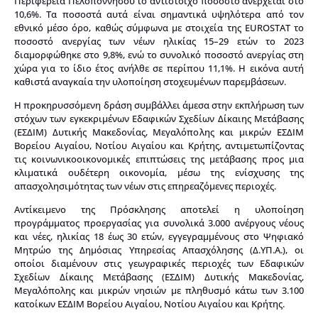
Περιφέρεια Πελοποννήσου το αντίστοιχο ποσοστό ανέρχεται στο
10,6%. Τα ποσοστά αυτά είναι σημαντικά υψηλότερα από τον
εθνικό μέσο όρο, καθώς σύμφωνα με στοιχεία της EUROSTAT το
ποσοστό ανεργίας των νέων ηλικίας 15–29 ετών το 2023
διαμορφώθηκε στο 9,8%, ενώ το συνολικό ποσοστό ανεργίας στη
χώρα για το ίδιο έτος ανήλθε σε περίπου 11,1%. Η εικόνα αυτή
καθιστά αναγκαία την υλοποίηση στοχευμένων παρεμβάσεων.
Η προκηρυσσόμενη δράση συμβάλλει άμεσα στην εκπλήρωση των
στόχων των εγκεκριμένων Εδαφικών Σχεδίων Δίκαιης Μετάβασης
(ΕΣΔΙΜ) Δυτικής Μακεδονίας, Μεγαλόπολης και μικρών ΕΣΔΙΜ
Βορείου Αιγαίου, Νοτίου Αιγαίου και Κρήτης, αντιμετωπίζοντας
τις κοινωνικοοικονομικές επιπτώσεις της μετάβασης προς μια
κλιματικά ουδέτερη οικονομία, μέσω της ενίσχυσης της
απασχολησιμότητας των νέων στις επηρεαζόμενες περιοχές.
Αντίκειμενο της Πρόσκλησης αποτελεί η υλοποίηση
προγράμματος προεργασίας για συνολικά 3.000 ανέργους νέους
και νέες, ηλικίας 18 έως 30 ετών, εγγεγραμμένους στο Ψηφιακό
Μητρώο της Δημόσιας Υπηρεσίας Απασχόλησης (Δ.ΥΠ.Α.), οι
οποίοι διαμένουν στις γεωγραφικές περιοχές των Εδαφικών
Σχεδίων Δίκαιης Μετάβασης (ΕΣΔΙΜ) Δυτικής Μακεδονίας,
Μεγαλόπολης και μικρών νησιών με πληθυσμό κάτω των 3.100
κατοίκων ΕΣΔΙΜ Βορείου Αιγαίου, Νοτίου Αιγαίου και Κρήτης.