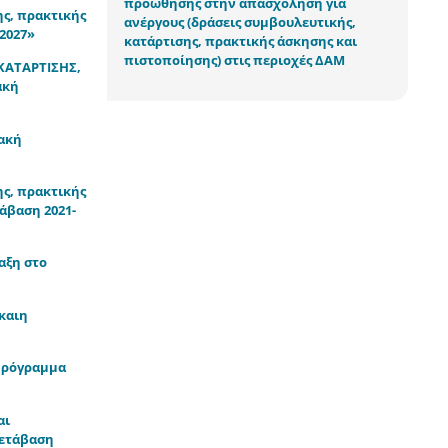
προώθησης στην απασχόληση για
ς, πρακτικής
ανέργους (δράσεις συμβουλευτικής,
2027»
κατάρτισης, πρακτικής άσκησης και
πιστοποίησης) στις περιοχές ΔΑΜ
ΚΑΤΑΡΤΙΣΗΣ,
ακή
ιακή
ς, πρακτικής
άβαση 2021-
αξη στο
καιη
 Πρόγραμμα
αι
Μετάβαση