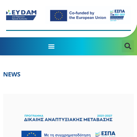
MANAGING AUTHORITY OF THE JTD PROGRAMME 2021-2027
NEWS