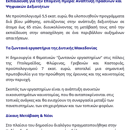
Εκπαίδευση για την Επόμενη Ημέρα: Ανάπτυξη Πράσινων και
Ψηφιακών Δεξιοτήτων
Με προϋπολογισμό 5,5 εκατ. ευρώ, θα υλοποιηθούν προγράμματα
διά βίου μάθησης, εστιάζοντας στην ανάπτυξη δεξιοτήτων σε
άτομα έως 65 ετών, διευκολύνοντας τη μετάβασή τους από την
εκπαίδευση στην απασχόληση σε ένα περιβάλλον αυξημένων
απαιτήσεων.
Τα ζωντανά εργαστήρια της Δυτικής Μακεδονίας
Η δημιουργία 4 θεματικών “ζωντανών εργαστηρίων” στις πόλεις
της Πτολεμαΐδας, Φλώρινας, Γρεβενών και Καστοριάς,
προϋπολογισμού 7 εκατ. ευρώ, αποτελεί μια σημαντική
πρωτοβουλία για την προώθηση της έρευνας και της καινοτομίας
στην περιοχή.
Σκοπός των εργαστηρίων είναι η ανάπτυξη ανοικτών
οικοσυστημάτων καινοτομίας, που θα ανταποκρίνονται στις
τοπικές ανάγκες και θα ενισχύουν τη συνεργασία μεταξύ των
πανεπιστημίων, των επιχειρήσεων και των τοπικών φορέων.
Δίκαιη Μετάβαση & Νέοι
Στο πλαίσιο του δημοσίου διαλόγου πραγματοποιήθηκε στην