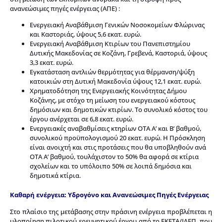
ανανεώσιμες πηγές ενέργειας (ΑΠΕ) :
Ενεργειακή Αναβάθμιση Γενικών Νοσοκομείων Φλώρινας
και Καστοριάς, ύψους 5,6 εκατ. ευρώ.
Ενεργειακή Αναβάθμιση Κτιρίων του Πανεπιστημίου
Δυτικής Μακεδονίας σε Κοζάνη, Γρεβενά, Καστοριά, ύψους
3,3 εκατ. ευρώ.
Εγκατάσταση αντλιών θερμότητας για θέρμανση/ψύξη
κατοικιών στη Δυτική Μακεδονία ύψους 12,1 εκατ. ευρώ.
Χρηματοδότηση της Ενεργειακής Κοινότητας Δήμου
Κοζάνης, με στόχο τη μείωση του ενεργειακού κόστους
δημόσιων και δημοτικών κτιρίων. Το συνολικό κόστος του
έργου ανέρχεται σε 6,8 εκατ. ευρώ.
Ενεργειακές αναβαθμίσεις κτηρίων ΟΤΑ Α’ και Β’ βαθμού,
συνολικού προϋπολογισμού 20 εκατ. ευρώ. Η Πρόσκληση
είναι ανοιχτή και στις προτάσεις που θα υποβληθούν ανά
ΟΤΑ Α’ βαθμού, τουλάχιστον το 50% θα αφορά σε κτίρια
σχολείων και το υπόλοιπο 50% σε λοιπά δημόσια και
δημοτικά κτίρια.
Καθαρή ενέργεια: Υδρογόνο και Ανανεώσιμες Πηγές Ενέργειας
Στο πλαίσιο της μετάβασης στην πράσινη ενέργεια προβλέπεται η
υλοποίηση πιλοτικού ερευνητικού έργου από το ΕΚΕΤΑ/ΙΔΕΠ που