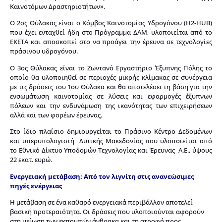
Καινοτόμων Δραστηριοτήτων».
Ο 2ος Θύλακας είναι ο Κόμβος Καινοτομίας Υδρογόνου (H2-HUB)
που έχει ενταχθεί ήδη στο Πρόγραμμα ΔΑΜ, υλοποιείται από το
ΕΚΕΤΑ και αποσκοπεί στο να προάγει την έρευνα σε τεχνολογίες
πράσινου υδρογόνου.
Ο 3ος Θύλακας είναι το Ζωντανό Εργαστήριο Έξυπνης Πόλης το
οποίο θα υλοποιηθεί σε περιοχές μικρής κλίμακας σε συνέργεια
με τις δράσεις του 1ου Θύλακα και θα αποτελέσει τη βάση για την
ενσωμάτωση καινοτομίας σε λύσεις και εφαρμογές έξυπνων
πόλεων και την ενδυνάμωση της ικανότητας των επιχειρήσεων
αλλά και των φορέων έρευνας.
Στο ίδιο πλαίσιο δημιουργείται το Πράσινο Κέντρο Δεδομένων
και υπερυπολογιστή Δυτικής Μακεδονίας που υλοποιείται από
το Εθνικό Δίκτυο Υποδομών Τεχνολογίας και Έρευνας Α.Ε., ύψους
22 εκατ. ευρώ.
Ενεργειακή μετάβαση: Από τον λιγνίτη στις ανανεώσιμες
πηγές ενέργειας
Η μετάβαση σε ένα καθαρό ενεργειακά περιβάλλον αποτελεί
βασική προτεραιότητα. Οι δράσεις που υλοποιούνται αφορούν
στη μείωση των εκπομπών άνθρακα και τη στροφή προς