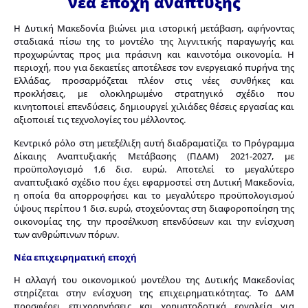
νέα εποχή ανάπτυξης
Η Δυτική Μακεδονία βιώνει μια ιστορική μετάβαση, αφήνοντας
σταδιακά πίσω της το μοντέλο της λιγνιτικής παραγωγής και
προχωρώντας προς μια πράσινη και καινοτόμα οικονομία. Η
περιοχή, που για δεκαετίες αποτέλεσε τον ενεργειακό πυρήνα της
Ελλάδας, προσαρμόζεται πλέον στις νέες συνθήκες και
προκλήσεις, με ολοκληρωμένο στρατηγικό σχέδιο που
κινητοποιεί επενδύσεις, δημιουργεί χιλιάδες θέσεις εργασίας και
αξιοποιεί τις τεχνολογίες του μέλλοντος.
Κεντρικό ρόλο στη μετεξέλιξη αυτή διαδραματίζει το Πρόγραμμα
Δίκαιης Αναπτυξιακής Μετάβασης (ΠΔΑΜ) 2021-2027, με
προϋπολογισμό 1,6 δισ. ευρώ. Αποτελεί το μεγαλύτερο
αναπτυξιακό σχέδιο που έχει εφαρμοστεί στη Δυτική Μακεδονία,
η οποία θα απορροφήσει και το μεγαλύτερο προϋπολογισμού
ύψους περίπου 1 δισ. ευρώ, στοχεύοντας στη διαφοροποίηση της
οικονομίας της, την προσέλκυση επενδύσεων και την ενίσχυση
των ανθρώπινων πόρων.
Νέα επιχειρηματική εποχή
Η αλλαγή του οικονομικού μοντέλου της Δυτικής Μακεδονίας
στηρίζεται στην ενίσχυση της επιχειρηματικότητας. Το ΔΑΜ
προσφέρει επιχορηγήσεις και χρηματοδοτικά εργαλεία για