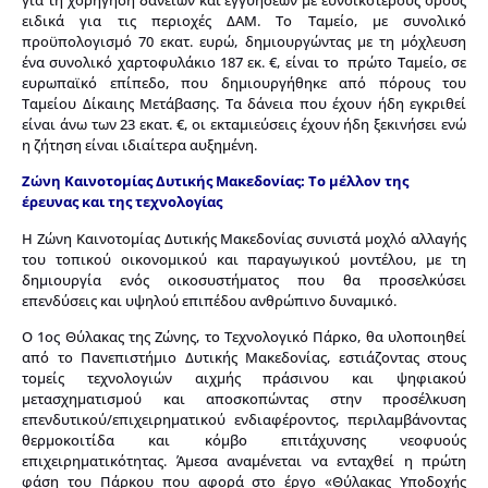
ειδικά για τις περιοχές ΔΑΜ. Το Ταμείο, με συνολικό
προϋπολογισμό 70 εκατ. ευρώ, δημιουργώντας με τη μόχλευση
ένα συνολικό χαρτοφυλάκιο 187 εκ. €, είναι το πρώτο Ταμείο, σε
ευρωπαϊκό επίπεδο, που δημιουργήθηκε από πόρους του
Ταμείου Δίκαιης Μετάβασης. Τα δάνεια που έχουν ήδη εγκριθεί
είναι άνω των 23 εκατ. €, οι εκταμιεύσεις έχουν ήδη ξεκινήσει ενώ
η ζήτηση είναι ιδιαίτερα αυξημένη.
Ζώνη Καινοτομίας Δυτικής Μακεδονίας: Το μέλλον της
έρευνας και της τεχνολογίας
Η Ζώνη Καινοτομίας Δυτικής Μακεδονίας συνιστά μοχλό αλλαγής
του τοπικού οικονομικού και παραγωγικού μοντέλου, με τη
δημιουργία ενός οικοσυστήματος που θα προσελκύσει
επενδύσεις και υψηλού επιπέδου ανθρώπινο δυναμικό.
Ο 1ος Θύλακας της Ζώνης, το Τεχνολογικό Πάρκο, θα υλοποιηθεί
από το Πανεπιστήμιο Δυτικής Μακεδονίας, εστιάζοντας στους
τομείς τεχνολογιών αιχμής πράσινου και ψηφιακού
μετασχηματισμού και αποσκοπώντας στην προσέλκυση
επενδυτικού/επιχειρηματικού ενδιαφέροντος, περιλαμβάνοντας
θερμοκοιτίδα και κόμβο επιτάχυνσης νεοφυούς
επιχειρηματικότητας. Άμεσα αναμένεται να ενταχθεί η πρώτη
φάση του Πάρκου που αφορά στο έργο «Θύλακας Υποδοχής