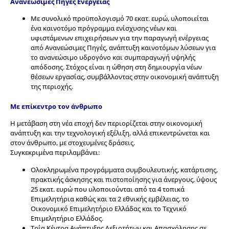
Ανανεώσιμες Πηγές Ενέργειας
Με συνολικό προϋπολογισμό 70 εκατ. ευρώ, υλοποιείται
ένα καινοτόμο πρόγραμμα ενίσχυσης νέων και
υφιστάμενων επιχειρήσεων για την παραγωγή ενέργειας
από Ανανεώσιμες Πηγές, ανάπτυξη καινοτόμων λύσεων για
το ανανεώσιμο υδρογόνο και συμπαραγωγή υψηλής
απόδοσης. Στόχος είναι η ώθηση στη δημιουργία νέων
θέσεων εργασίας, συμβάλλοντας στην οικονομική ανάπτυξη
της περιοχής.
Με επίκεντρο τον άνθρωπο
Η μετάβαση στη νέα εποχή δεν περιορίζεται στην οικονομική
ανάπτυξη και την τεχνολογική εξέλιξη, αλλά επικεντρώνεται και
στον άνθρωπο, με στοχευμένες δράσεις.
Συγκεκριμένα περιλαμβάνει:
Ολοκληρωμένα προγράμματα συμβουλευτικής, κατάρτισης,
πρακτικής άσκησης και πιστοποίησης για άνεργους, ύψους
25 εκατ. ευρώ που υλοποιούνται από τα 4 τοπικά
Επιμελητήρια καθώς και τα 2 εθνικής εμβέλειας, το
Οικονομικό Επιμελητήριο Ελλάδας και το Τεχνικό
Επιμελητήριο Ελλάδος.
Τρία Κέντρα Ανάπτυξης Δεξιοτήτων και Απασχόλησης σε