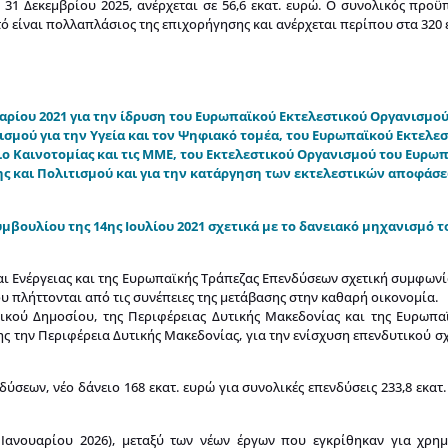
ς 31 Δεκεμβρίου 2025, ανέρχεται σε 56,6 εκατ. ευρώ. Ο συνολικός πρ
ό είναι πολλαπλάσιος της επιχορήγησης και ανέρχεται περίπου στα 320 ε
αρίου 2021 για την ίδρυση του Ευρωπαϊκού Εκτελεστικού Οργανισμού γ
ισμού για την Υγεία και τον Ψηφιακό τομέα, του Ευρωπαϊκού Εκτελε
ιο Καινοτομίας και τις ΜΜΕ, του Εκτελεστικού Οργανισμού του Ευρω
 και Πολιτισμού και για την κατάργηση των εκτελεστικών αποφάσεων
υμβουλίου της 14ης Ιουλίου 2021 σχετικά με το δανειακό μηχανισμό 
ι Ενέργειας και της Ευρωπαϊκής Τράπεζας Επενδύσεων σχετική συμφωνί
υ πλήττονται από τις συνέπειες της μετάβασης στην καθαρή οικονομία.
νικού Δημοσίου, της Περιφέρειας Δυτικής Μακεδονίας και της Ευρωπ
ης την Περιφέρεια Δυτικής Μακεδονίας, για την ενίσχυση επενδυτικού σχ
εων, νέο δάνειο 168 εκατ. ευρώ για συνολικές επενδύσεις 233,8 εκατ. 
ανουαρίου 2026), μεταξύ των νέων έργων που εγκρίθηκαν για χρη