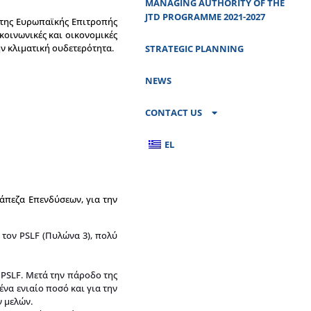
MANAGING AUTHORITY OF THE
JTD PROGRAMME 2021-2027
ς της Ευρωπαϊκής Επιτροπής
κοινωνικές και οικονομικές
ην κλιματική ουδετερότητα.
STRATEGIC PLANNING
NEWS
CONTACT US
EL
άπεζα Επενδύσεων, για την
τον PSLF (Πυλώνα 3), πολύ
 PSLF. Μετά την πάροδο της
να ενιαίο ποσό και για την
 μελών.