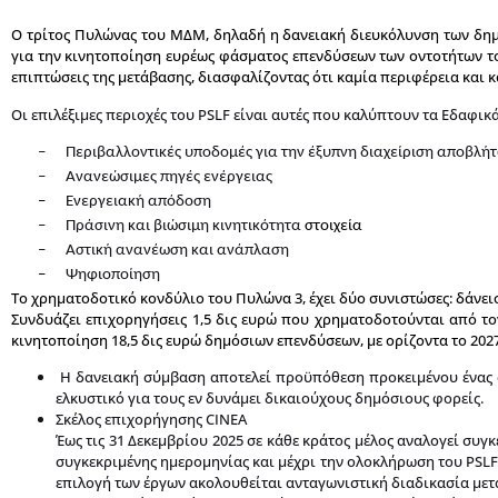
O τρίτος Πυλώνας του ΜΔΜ, δηλαδή η δανειακή διευκόλυνση των δημόσ
για την κινητοποίηση ευρέως φάσματος επενδύσεων των οντοτήτων του
επιπτώσεις της μετάβασης, διασφαλίζοντας ότι καμία περιφέρεια και κ
Οι επιλέξιμες περιοχές του PSLF είναι αυτές που καλύπτουν τα Εδαφικά
–
Περιβαλλοντικές υποδομές για την έξυπνη διαχείριση αποβλή
–
Ανανεώσιμες πηγές ενέργειας
–
Ενεργειακή απόδοση
–
Πράσινη και βιώσιμη κινητικότητα
στοιχεία
–
Αστική ανανέωση και ανάπλαση
–
Ψηφιοποίηση
Το χρηματοδοτικό κονδύλιο του Πυλώνα 3, έχει δύο συνιστώσες: δάνει
Συνδυάζει επιχορηγήσεις 1,5 δις ευρώ που χρηματοδοτούνται από το
κινητοποίηση 18,5 δις ευρώ δημόσιων επενδύσεων, με ορίζοντα το 2027
Η δανειακή σύμβαση αποτελεί προϋπόθεση προκειμένου ένας φο
ελκυστικό για τους εν δυνάμει δικαιούχους δημόσιους φορείς.
Σκέλος επιχορήγησης CINEA
Έως τις 31 Δεκεμβρίου 2025 σε κάθε κράτος μέλος αναλογεί συγ
συγκεκριμένης ημερομηνίας και μέχρι την ολοκλήρωση του PSLF, 
επιλογή των έργων ακολουθείται ανταγωνιστική διαδικασία με