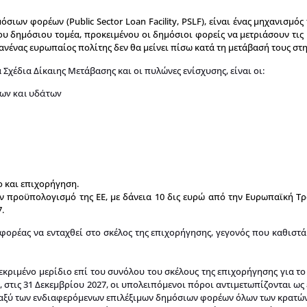
ιων φορέων (Public Sector Loan Facility, PSLF), είναι ένας μηχανισμό
 δημόσιου τομέα, προκειμένου οι δημόσιοι φορείς να μετριάσουν τις 
ανένας ευρωπαίος πολίτης δεν θα μείνει πίσω κατά τη μετάβασή τους στ
 Σχέδια Δίκαιης Μετάβασης και οι πυλώνες ενίσχυσης, είναι οι:
των και υδάτων
ο και επιχορήγηση.
ν προϋπολογισμό της ΕΕ, με δάνεια 10 δις ευρώ από την Ευρωπαϊκή Τρ
.
ρέας να ενταχθεί στο σκέλος της επιχορήγησης, γεγονός που καθιστά 
κεκριμένο μερίδιο επί του συνόλου του σκέλους της επιχορήγησης για το
στις 31 Δεκεμβρίου 2027, οι υπολειπόμενοι πόροι αντιμετωπίζονται ως έ
ταξύ των ενδιαφερόμενων επιλέξιμων δημόσιων φορέων όλων των κρατών