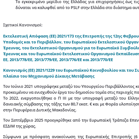
Το εγκεκριμένο μερίδιο της Ελλάδας για επιχορηγήσεις έως τι
δύναται να καλυφθεί από το PSLF στην Ελλάδα στο διάστημα αυτ
Σχετικοί Κανονισμοί:
Εκτελεστική Απόφαση (ΕΕ) 2021/173 της Επιτροπής της 12ης Φεβρου
Υποδομές και το Περιβάλλον, του Ευρωπαϊκού Εκτελεστικού Οργαν
Έρευνας, του Εκτελεστικού Οργανισμού για το Ευρωπαϊκό Συμβούλ
Έρευνας και του Ευρωπαϊκού Εκτελεστικού Οργανισμού Εκπαίδευσης
ΕΕ, 2013/778/ΕΕ, 2013/779/ΕΕ, 2013/776/ΕΕ και 2013/770/ΕΕ
Κανονισμός (ΕΕ) 2021/1229 του Ευρωπαϊκού Κοινοβουλίου και του Σ
πλαίσιο του Μηχανισμού Δίκαιης Μετάβασης
Τον Ιούνιο 2021 υπογράφηκε μεταξύ του Υπουργείου Περιβάλλοντος κα
προκειμένου να ενισχυθούν έργα του δημοσίου τομέα στις περιοχές πο
Το 2022, ενεργοποιήθηκε ο Π ΙΙΙ με την υπογραφή μεταξύ του Ελλη
δανειακής σύμβασης της τάξης των 80,7 εκατ. € και με Φορέα υλοποίησ
στην Περιφέρεια Δυτικής Μακεδονίας.
Τον Σεπτέμβριο 2025 προεγκρίθηκε από την Ευρωπαϊκή Τράπεζα Επενδύσ
ΕΣΔΙΜ της χώρας.
Σύμφωνα με πρόσφατη ανακοίνωση της Ευρωπαϊκής Επιτροπής (6 Ι