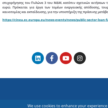
επιχορήγησης του Πυλώνα 3 του ΜΔΜ, κατόπιν σχετικών αιτήσεων τω
ευρώ. Πρόκειται για έργα των τομέων ενεργειακής απόδοσης, τουρ
καινοτομίας και εκπαίδευσης, για την υποστήριξη της πράσινης μετάβ
https://cinea.ec.europa.eu/news-events/news/public-sector-loan-fac