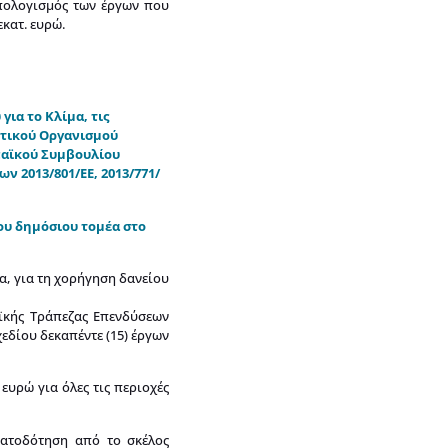
οϋπολογισμός των έργων που
κατ. ευρώ.
ια το Κλίμα, τις
στικού Οργανισμού
παϊκού Συμβουλίου
 2013/801/ΕΕ, 2013/771/
του δημόσιου τομέα στο
α, για τη χορήγηση δανείου
αϊκής Τράπεζας Επενδύσεων
εδίου δεκαπέντε (15) έργων
ευρώ για όλες τις περιοχές
ματοδότηση από το σκέλος