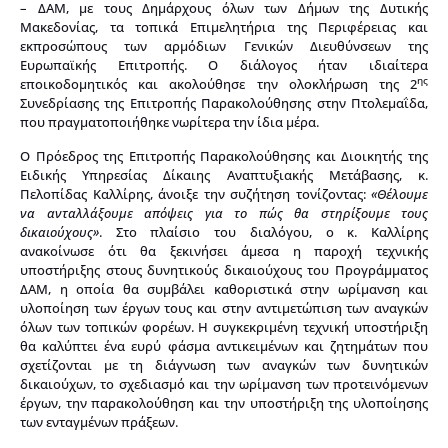
– ΔΑΜ, με τους Δημάρχους όλων των Δήμων της Δυτικής
Μακεδονίας, τα τοπικά Επιμελητήρια της Περιφέρειας και
εκπροσώπους των αρμόδιων Γενικών Διευθύνσεων της
Ευρωπαϊκής Επιτροπής. Ο διάλογος ήταν ιδιαίτερα
ης
εποικοδομητικός και ακολούθησε την ολοκλήρωση της 2
Συνεδρίασης της Επιτροπής Παρακολούθησης στην Πτολεμαΐδα,
που πραγματοποιήθηκε νωρίτερα την ίδια μέρα.
Ο Πρόεδρος της Επιτροπής Παρακολούθησης και Διοικητής της
Ειδικής Υπηρεσίας Δίκαιης Αναπτυξιακής Μετάβασης, κ.
Πελοπίδας Καλλίρης, άνοιξε την συζήτηση τονίζοντας:
«Θέλουμε
να ανταλλάξουμε απόψεις για το πώς θα στηρίξουμε τους
δικαιούχους»
. Στο πλαίσιο του διαλόγου, ο κ. Καλλίρης
ανακοίνωσε ότι θα ξεκινήσει άμεσα η παροχή τεχνικής
υποστήριξης στους δυνητικούς δικαιούχους του Προγράμματος
ΔΑΜ, η οποία θα συμβάλει καθοριστικά στην ωρίμανση και
υλοποίηση των έργων τους και στην αντιμετώπιση των αναγκών
όλων των τοπικών φορέων. Η συγκεκριμένη τεχνική υποστήριξη
θα καλύπτει ένα ευρύ φάσμα αντικειμένων και ζητημάτων που
σχετίζονται με τη διάγνωση των αναγκών των δυνητικών
δικαιούχων, το σχεδιασμό και την ωρίμανση των προτεινόμενων
έργων, την παρακολούθηση και την υποστήριξη της υλοποίησης
των ενταγμένων πράξεων.