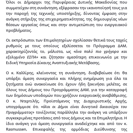
Όλοι οι Δήμαρχοι της Περιφέρειας Δυτικής Μακεδονίας που
συμμετείχαν στη συνάντηση, εξέφρασαν την ικανοποίησή τους για
την παροχή της τεχνικής υποστήριξης, δίνοντας έμφαση στην
ανάγκη στήριξης της επιχειρηματικότητας, της δημιουργίας νέων
θέσεων εργασίας όπως και στην αντιμετώπιση του ενεργειακού
προβλήματος.
Οι εκπρόσωποι των Επιμελητηρίων σχολίασαν θετικά τους ταχείς
ρυθμούς με τους οποίους εξελίσσεται το Πρόγραμμα ΔΑΜ,
χαρακτηρίζοντάς το, μάλιστα, ως
«ένα πολύ πιο γρήγορο και
εξελιγμένο ΕΣΠΑ»
και ζήτησαν αμεσότερη επικοινωνία με την
Ειδική Υπηρεσία Δίκαιης Αναπτυξιακής Μετάβασης.
Ο κ. Καλλίρης, κλείνοντας τη συνάντηση, διαβεβαίωσε ότι θα
υπάρξει άμεση συνεργασία και πλήρης ενημέρωση για όλα τα
ζητήματα ενώ ανακοίνωσε ότι έχουν ήδη ξεκινήσει μελέτες, σε
όλους τους Δήμους του Προγράμματος ΔΑΜ, για την καταγραφή
των δημόσιων υποδομών που χρήζουν ενεργειακής αναβάθμισης.
Ο κ. Ντερτιλής, Προϊστάμενος της Διαχειριστικής Αρχής,
υπογράμμισε ότι
«όλοι οι Δήμοι είναι δυνητικά δικαιούχοι του
Προγράμματος»
τονίζοντας παράλληλα την ανάγκη να υπάρξουν
συγκεκριμένες προτάσεις από τους Δήμους και τα Επιμελητήρια. Η
ίδια ανάγκη για άμεση συνεργασία αναδείχτηκε και από τον κ.
Rasmussen, Επικεφαλής της αρμόδιας Διεύθυνσης της