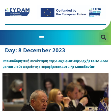
MANAGING AUTHORITY OF THE JTD PROGRAMME 2021-2027
Day:
8 December 2023
Εποικοδομητική συνάντηση της Διαχειριστικής Αρχής ΕΣΠΑ-ΔΑΜ
με τοπικούς φορείς της Περιφέρειας Δυτικής Μακεδονίας