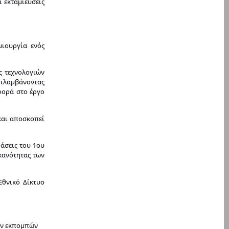
ι εκταμιεύσεις
μιουργία ενός
ς τεχνολογιών
ριλαμβάνοντας
φορά στο έργο
και αποσκοπεί
ράσεις του 1ου
κανότητας των
Εθνικό Δίκτυο
ων εκπομπών