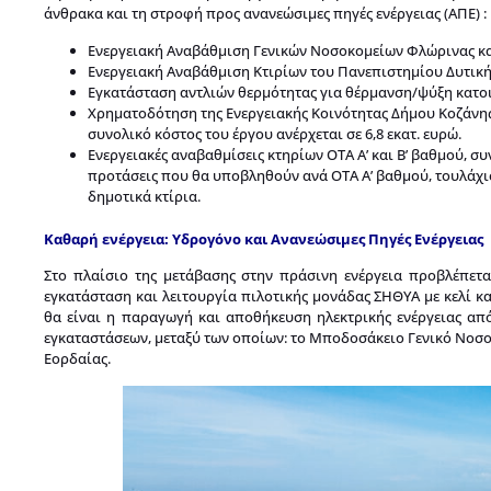
άνθρακα και τη στροφή προς ανανεώσιμες πηγές ενέργειας (ΑΠΕ) :
Ενεργειακή Αναβάθμιση Γενικών Νοσοκομείων Φλώρινας και 
Ενεργειακή Αναβάθμιση Κτιρίων του Πανεπιστημίου Δυτικής
Εγκατάσταση αντλιών θερμότητας για θέρμανση/ψύξη κατοικ
Χρηματοδότηση της Ενεργειακής Κοινότητας Δήμου Κοζάνης,
συνολικό κόστος του έργου ανέρχεται σε 6,8 εκατ. ευρώ.
Ενεργειακές αναβαθμίσεις κτηρίων ΟΤΑ Α’ και Β’ βαθμού, σ
προτάσεις που θα υποβληθούν ανά ΟΤΑ Α’ βαθμού, τουλάχισ
δημοτικά κτίρια.
Καθαρή ενέργεια: Υδρογόνο και Ανανεώσιμες Πηγές Ενέργειας
Στο πλαίσιο της μετάβασης στην πράσινη ενέργεια προβλέπετ
εγκατάσταση και λειτουργία πιλοτικής μονάδας ΣΗΘΥΑ με κελί κ
θα είναι η παραγωγή και αποθήκευση ηλεκτρικής ενέργειας α
εγκαταστάσεων, μεταξύ των οποίων: το Μποδοσάκειο Γενικό Νοσο
Εορδαίας.