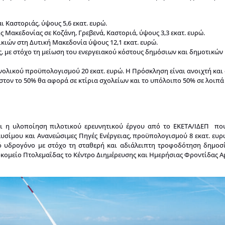
Καστοριάς, ύψους 5,6 εκατ. ευρώ.
 Μακεδονίας σε Κοζάνη, Γρεβενά, Καστοριά, ύψους 3,3 εκατ. ευρώ.
ιών στη Δυτική Μακεδονία ύψους 12,1 εκατ. ευρώ.
 με στόχο τη μείωση του ενεργειακού κόστους δημόσιων και δημοτικών 
υνολικού προϋπολογισμού 20 εκατ. ευρώ. Η Πρόσκληση είναι ανοιχτή και 
τον το 50% θα αφορά σε κτίρια σχολείων και το υπόλοιπο 50% σε λοιπά
αι η υλοποίηση πιλοτικού ερευνητικού έργου από το ΕΚΕΤΑ/ΙΔΕΠ π
αυσίμου και Ανανεώσιμες Πηγές Ενέργειας, προϋπολογισμού 8 εκατ. ευρ
πό υδρογόνο με στόχο τη σταθερή και αδιάλειπτη τροφοδότηση δημοσ
κομείο Πτολεμαΐδας το Κέντρο Διημέρευσης και Ημερήσιας Φροντίδας Α