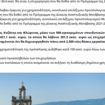
 30,4 εκατ. θα είναι η επιχορήγηση που θα δοθεί από το Πρόγραμμα της 
 έλαβαν έγκριση για χρηματοδότηση, συνολικού επιλέξιμου προϋπολογισ
γηση που θα δοθεί από το Πρόγραμμα της Δίκαιης Αναπτυξιακής Μετάβασης
ν έγκριση για χρηματοδότηση, συνολικού επιλέξιμου προϋπολογισμού 99,7
 θα δοθεί από το Πρόγραμμα της Δίκαιης Αναπτυξιακής Μετάβασης 2021-2
ιάς, Κοζάνης και Φλώρινας, μέσω των 588 εγκεκριμένων επενδυτικώ
21,1 εκατ. ευρώ, τα οποία θα λάβουν 281,5 εκατ. ευρώ ως επιχορ
αμένεται ότι θα δημιουργηθούν πάνω από 2,500 νέες θέσεις εργασίας
ια χρηματοδότηση της πρόσκλησης αυξήθηκε κατά 100 εκατ. ευρώ λόγω τω
ήματα προκαταβολών των επιχειρήσεων.
των ενστάσεων η οποία αναμένεται να αυξήσει τη διαθέσιμη δημόσια χ