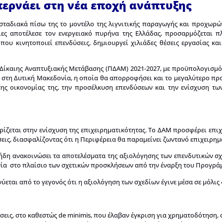
ερνάει στη νέα εποχή ανάπτυξης
σταδιακά πίσω της το μοντέλο της λιγνιτικής παραγωγής και προχωρώ
ίες αποτέλεσε τον ενεργειακό πυρήνα της Ελλάδας, προσαρμόζεται πλ
ου κινητοποιεί επενδύσεις, δημιουργεί χιλιάδες θέσεις εργασίας και 
Δίκαιης Αναπτυξιακής Μετάβασης (ΠΔΑΜ) 2021-2027, με προϋπολογισμό 
ί στη Δυτική Μακεδονία, η οποία θα απορροφήσει και το μεγαλύτερο π
της οικονομίας της, την προσέλκυση επενδύσεων και την ενίσχυση τ
ίζεται στην ενίσχυση της επιχειρηματικότητας. Το ΔΑΜ προσφέρει επι
σεις, διασφαλίζοντας ότι η Περιφέρεια θα παραμείνει ζωντανό επιχειρημ
ήδη ανακοινώσει τα αποτελέσματα της αξιολόγησης των επενδυτικών σχ
νία στο πλαίσιο των σχετικών προσκλήσεων από την έναρξη του Προγρά
ται από το γεγονός ότι η αξιολόγηση των σχεδίων έγινε μέσα σε μόλις 
ήσεις, στο καθεστώς de minimis, που έλαβαν έγκριση για χρηματοδότηση,