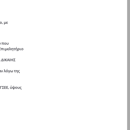
ο, με
ώ που
 Επιμελητήριο
 ΔΙΚΑΙΗΣ
ν λόγω της
 ΓΣΕΕ, ύψους