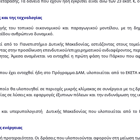
άβασης. Τα δάνεια που έχουν ήδη εγκριθεί είναι άνω των 23 εκατ. €, ο
 και της τεχνολογίας
γής του τοπικού οικονομικού και παραγωγικού μοντέλου, με τη δη
πέδου ανθρώπινο δυναμικό.
ί από το Πανεπιστήμιο Δυτικής Μακεδονίας, εστιάζοντας στους τομεί
τας στην προσέλκυση επενδυτικού/επιχειρηματικού ενδιαφέροντος, πε
τητας. Άμεσα αναμένεται να ενταχθεί η πρώτη φάση του Πάρκου που α
που έχει ενταχθεί ήδη στο Πρόγραμμα ΔΑΜ, υλοποιείται από το ΕΚΕΤΑ 
οίο θα υλοποιηθεί σε περιοχές μικρής κλίμακας σε συνέργεια με τις δ
ίας σε λύσεις και εφαρμογές έξυπνων πόλεων και την ενδυνάμωση της ι
ν και υπερυπολογιστή Δυτικής Μακεδονίας που υλοποιείται από το 
ς ενέργειας
κή προτεραιότητα. Οι δράσεις που υλοποιούνται αφορούν στη μείωση τ