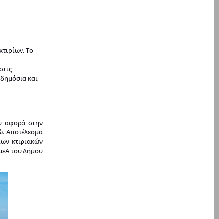
κτιρίων. Το
στις
 δημόσια και
ου αφορά στην
ώ. Αποτέλεσμα
ίων κτιριακών
μεΑ του Δήμου