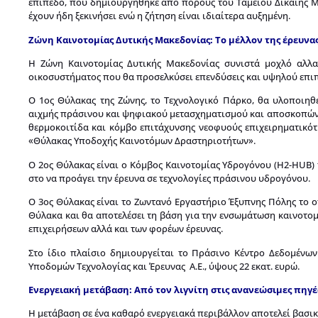
επίπεδο, που δημιουργήθηκε από πόρους του Ταμείου Δίκαιης Μετ
έχουν ήδη ξεκινήσει ενώ η ζήτηση είναι ιδιαίτερα αυξημένη.
Ζώνη Καινοτομίας Δυτικής Μακεδονίας: Το μέλλον της έρευνας
Η Ζώνη Καινοτομίας Δυτικής Μακεδονίας συνιστά μοχλό αλλα
οικοσυστήματος που θα προσελκύσει επενδύσεις και υψηλού επι
Ο 1ος Θύλακας της Ζώνης, το Τεχνολογικό Πάρκο, θα υλοποιηθε
αιχμής πράσινου και ψηφιακού μετασχηματισμού και αποσκοπών
θερμοκοιτίδα και κόμβο επιτάχυνσης νεοφυούς επιχειρηματικό
«Θύλακας Υποδοχής Καινοτόμων Δραστηριοτήτων».
Ο 2ος Θύλακας είναι ο Κόμβος Καινοτομίας Υδρογόνου (H2-HUB) 
στο να προάγει την έρευνα σε τεχνολογίες πράσινου υδρογόνου.
Ο 3ος Θύλακας είναι το Ζωντανό Εργαστήριο Έξυπνης Πόλης το οπ
Θύλακα και θα αποτελέσει τη βάση για την ενσωμάτωση καινοτομ
επιχειρήσεων αλλά και των φορέων έρευνας.
Στο ίδιο πλαίσιο δημιουργείται το Πράσινο Κέντρο Δεδομένω
Υποδομών Τεχνολογίας και Έρευνας Α.Ε., ύψους 22 εκατ. ευρώ.
Ενεργειακή μετάβαση: Από τον λιγνίτη στις ανανεώσιμες πηγέ
Η μετάβαση σε ένα καθαρό ενεργειακά περιβάλλον αποτελεί βασι