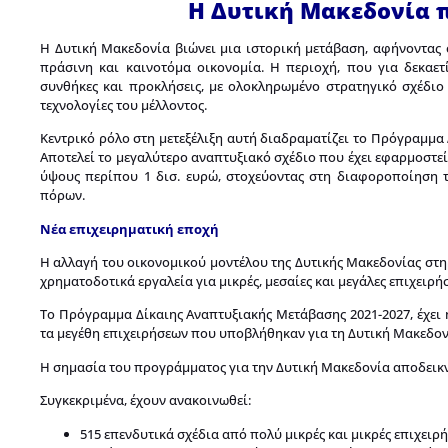
Η Δυτική Μακεδονία π
Η Δυτική Μακεδονία βιώνει μια ιστορική μετάβαση, αφήνοντας 
πράσινη και καινοτόμα οικονομία. Η περιοχή, που για δεκαετ
συνθήκες και προκλήσεις, με ολοκληρωμένο στρατηγικό σχέδιο π
τεχνολογίες του μέλλοντος.
Κεντρικό ρόλο στη μετεξέλιξη αυτή διαδραματίζει το Πρόγραμμα 
Αποτελεί το μεγαλύτερο αναπτυξιακό σχέδιο που έχει εφαρμοστε
ύψους περίπου 1 δισ. ευρώ, στοχεύοντας στη διαφοροποίηση 
πόρων.
Νέα επιχειρηματική εποχή
Η αλλαγή του οικονομικού μοντέλου της Δυτικής Μακεδονίας στηρ
χρηματοδοτικά εργαλεία για μικρές, μεσαίες και μεγάλες επιχειρή
Το Πρόγραμμα Δίκαιης Αναπτυξιακής Μετάβασης 2021-2027, έχει 
τα μεγέθη επιχειρήσεων που υποβλήθηκαν για τη Δυτική Μακεδο
Η σημασία του προγράμματος για την Δυτική Μακεδονία αποδεικνύε
Συγκεκριμένα, έχουν ανακοινωθεί:
515 επενδυτικά σχέδια από πολύ μικρές και μικρές επιχειρ