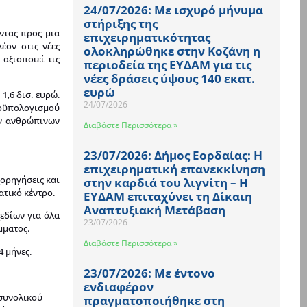
24/07/2026: Με ισχυρό μήνυμα
στήριξης της
ντας προς μια
επιχειρηματικότητας
έον στις νέες
ολοκληρώθηκε στην Κοζάνη η
αξιοποιεί τις
περιοδεία της ΕΥΔΑΜ για τις
νέες δράσεις ύψους 140 εκατ.
ευρώ
1,6 δισ. ευρώ.
24/07/2026
ροϋπολογισμού
ων ανθρώπινων
Διαβάστε Περισσότερα »
23/07/2026: Δήμος Εορδαίας: Η
επιχειρηματική επανεκκίνηση
χορηγήσεις και
στην καρδιά του λιγνίτη – Η
ατικό κέντρο.
ΕΥΔΑΜ επιταχύνει τη Δίκαιη
Αναπτυξιακή Μετάβαση
εδίων για όλα
23/07/2026
μματος.
Διαβάστε Περισσότερα »
4 μήνες.
23/07/2026: Με έντονο
ενδιαφέρον
 συνολικού
πραγματοποιήθηκε στη