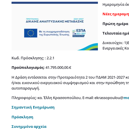
Ημερομηνία έκ
Νέες ημερομη
Πρώτη ημέρα
Τελευταία ημ
Δικαιούχοι: 1)
Ενεργειακές Κο
Κωδ. Πρόσκλησης: : 2.2.1
Προϋπολογισμός:
41.795.000,00.
€
Η Δράση εντάσσεται στην Προτεραιότητα 2 του ΠΔΑΜ 2021-2027 κ
ή/και εικονικού ενεργειακού συμψηφισμού και στην προώθηση τη
αυτοπαραγωγή.
Πληροφορίες: κα. Έλλη Κρασσοπούλου, Ε-mail: ekrassopoulou@
mo
Σημαντική Ενημέρωση
Πρόσκληση
Συνημμένα αρχεία