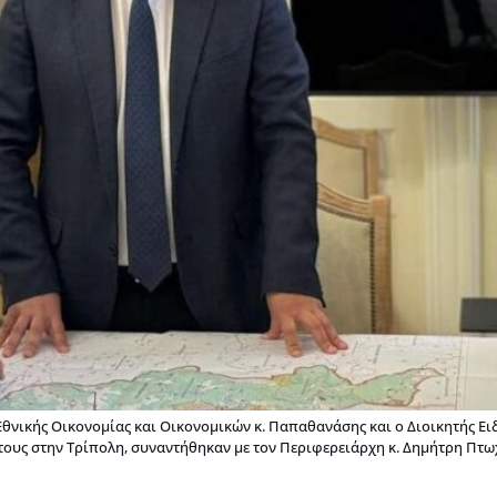
κής Οικονομίας και Οικονομικών κ. Παπαθανάσης και ο Διοικητής Ειδι
τους στην Τρίπολη, συναντήθηκαν με τον Περιφερειάρχη κ. Δημήτρη Πτ