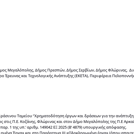
Δήμος Μεγαλόπολης, Δήμος Πρεσπών, Δήμος Σερβίων, Δήμος Φλώρινας, Δι
ντρο Έρευνας και Τεχνολογικής Ανάπτυξης (ΕΚΕΤΑ), Περιφέρεια Πελοποννή
ράσινου Ταμείου “Χρηματοδότηση έργων και δράσεων για την ανάπτυξ
τις Π.Ε. Κοζάνης, Φλώρινας και στον Δήμο Μεγαλόπολης της Π.Ε Αρκαδ
ρ. 1 της υπ.’ αριθμ. 149042 ΕΞ 2025 (Β’ 4879) υπουργικής απόφασης.
μένα Έργα» και στο Παράρτημα ΙΙΙ «Ολοκληρωμένα έργα» (όπου απαιτείτ