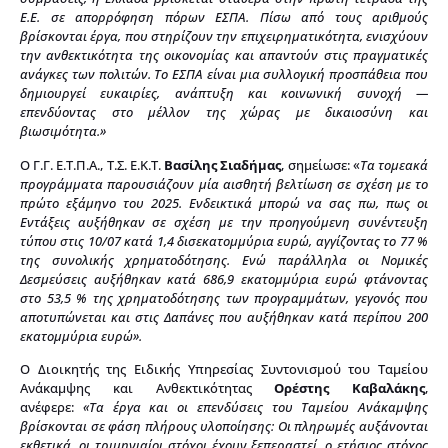
Ε.Ε. σε απορρόφηση πόρων ΕΣΠΑ. Πίσω από τους αριθμούς
βρίσκονται έργα, που στηρίζουν την επιχειρηματικότητα, ενισχύουν
την ανθεκτικότητα της οικονομίας και απαντούν στις πραγματικές
ανάγκες των πολιτών. Το ΕΣΠΑ είναι μια συλλογική προσπάθεια που
δημιουργεί ευκαιρίες, ανάπτυξη και κοινωνική συνοχή —
επενδύοντας στο μέλλον της χώρας με δικαιοσύνη και
βιωσιμότητα.»
Ο Γ.Γ. Ε.Τ.Π.Α., Τ.Σ. Ε.Κ.Τ.
Βασίλης Σιαδήμας
, σημείωσε: «
Τα τομεακά
προγράμματα παρουσιάζουν μία αισθητή βελτίωση σε σχέση με το
πρώτο εξάμηνο του 2025. Ενδεικτικά μπορώ να σας πω, πως οι
Εντάξεις αυξήθηκαν σε σχέση με την προηγούμενη συνέντευξη
τύπου στις 10/07 κατά 1,4 δισεκατομμύρια ευρώ, αγγίζοντας το 77 %
της συνολικής χρηματοδότησης. Ενώ παράλληλα οι Νομικές
Δεσμεύσεις αυξήθηκαν κατά 686,9 εκατομμύρια ευρώ φτάνοντας
στο 53,5 % της χρηματοδότησης των προγραμμάτων, γεγονός που
αποτυπώνεται και στις Δαπάνες που αυξήθηκαν κατά περίπου 200
εκατομμύρια ευρώ».
Ο Διοικητής της Ειδικής Υπηρεσίας Συντονισμού του Ταμείου
Ανάκαμψης και Ανθεκτικότητας
Ορέστης Καβαλάκης
,
ανέφερε:
«Τα έργα και οι επενδύσεις του Ταμείου Ανάκαμψης
βρίσκονται σε φάση πλήρους υλοποίησης: Οι πληρωμές αυξάνονται
εκθετικά, οι τριμηνιαίοι στόχοι έχουν ξεπεραστεί, ο ετήσιος στόχος