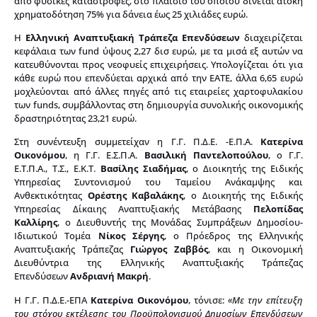
από φυσικές καταστροφές, στο πλαίσιο του οποίου δίνεται άτοκη
χρηματοδότηση 75% για δάνεια έως 25 χιλιάδες ευρώ.
Η
Ελληνική Αναπτυξιακή Τράπεζα Επενδύσεων
διαχειρίζεται
κεφάλαια των fund ύψους 2,27 δισ ευρώ, με τα μισά εξ αυτών να
κατευθύνονται προς νεοφυείς επιχειρήσεις. Υπολογίζεται ότι για
κάθε ευρώ που επενδύεται αρχικά από την ΕΑΤΕ, άλλα 6,65 ευρώ
μοχλεύονται από άλλες πηγές από τις εταιρείες χαρτοφυλακίου
των funds, συμβάλλοντας στη δημιουργία συνολικής οικονομικής
δραστηριότητας 23,21 ευρώ.
Στη συνέντευξη συμμετείχαν η Γ.Γ. Π.Δ.Ε. -Ε.Π.Α.
Κατερίνα
Οικονόμου
, η Γ.Γ. Ε.Σ.Π.Α.
Βασιλική Παντελοπούλου
, ο Γ.Γ.
Ε.Τ.Π.Α., Τ.Σ., Ε.Κ.Τ.
Βασίλης Σιαδήμας
, ο Διοικητής της Ειδικής
Υπηρεσίας Συντονισμού του Ταμείου Ανάκαμψης και
Ανθεκτικότητας
Ορέστης Καβαλάκης
, ο Διοικητής της Ειδικής
Υπηρεσίας Δίκαιης Αναπτυξιακής Μετάβασης
Πελοπίδας
Καλλίρης
, ο Διευθυντής της Μονάδας Συμπράξεων Δημοσίου-
Ιδιωτικού Τομέα
Νίκος Σέργης
, ο Πρόεδρος της Ελληνικής
Αναπτυξιακής Τράπεζας
Γιώργος
Ζαββός
, και η Οικονομική
Διευθύντρια της Ελληνικής Αναπτυξιακής Τράπεζας
Επενδύσεων
Ανδριανή Μακρή
.
Η Γ.Γ. Π.Δ.Ε.-ΕΠΑ
Κατερίνα Οικονόμου
, τόνισε:
«
Με την επίτευξη
του στόχου εκτέλεσης του Προϋπολογισμού Δημοσίων Επενδύσεων