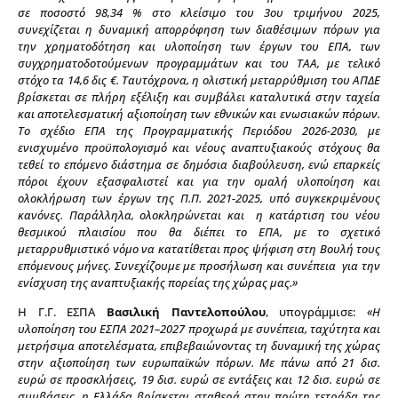
σε ποσοστό 98,34 % στο κλείσιμο του 3ου τριμήνου 2025,
συνεχίζεται η δυναμική απορρόφηση των διαθέσιμων πόρων για
την χρηματοδότηση και υλοποίηση των έργων του ΕΠΑ, των
συγχρηματοδοτούμενων προγραμμάτων και του ΤΑΑ, με τελικό
στόχο τα 14,6 δις €. Ταυτόχρονα, η ολιστική μεταρρύθμιση του ΑΠΔΕ
βρίσκεται σε πλήρη εξέλιξη και συμβάλει καταλυτικά στην ταχεία
και αποτελεσματική αξιοποίηση των εθνικών και ενωσιακών πόρων.
Το σχέδιο ΕΠΑ της Προγραμματικής Περιόδου 2026-2030, με
ενισχυμένο προϋπολογισμό και νέους αναπτυξιακούς στόχους θα
τεθεί το επόμενο διάστημα σε δημόσια διαβούλευση, ενώ επαρκείς
πόροι έχουν εξασφαλιστεί και για την ομαλή υλοποίηση και
ολοκλήρωση των έργων της Π.Π. 2021-2025, υπό συγκεκριμένους
κανόνες. Παράλληλα, ολοκληρώνεται και η κατάρτιση του νέου
θεσμικού πλαισίου που θα διέπει το ΕΠΑ, με το σχετικό
μεταρρυθμιστικό νόμο να κατατίθεται προς ψήφιση στη Βουλή τους
επόμενους μήνες. Συνεχίζουμε με προσήλωση και συνέπεια για την
ενίσχυση της αναπτυξιακής πορείας της χώρας μας.»
Η Γ.Γ. ΕΣΠΑ
Βασιλική Παντελοπούλου
, υπογράμμισε:
«
Η
υλοποίηση του ΕΣΠΑ 2021–2027 προχωρά με συνέπεια, ταχύτητα και
μετρήσιμα αποτελέσματα, επιβεβαιώνοντας τη δυναμική της χώρας
στην αξιοποίηση των ευρωπαϊκών πόρων. Με πάνω από 21 δισ.
ευρώ σε προσκλήσεις, 19 δισ. ευρώ σε εντάξεις και 12 δισ. ευρώ σε
συμβάσεις, η Ελλάδα βρίσκεται σταθερά στην πρώτη τετράδα της