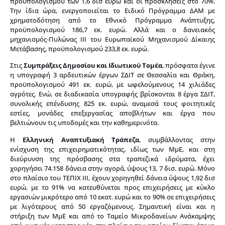
προϋπολογισμού των 1,6 δισ ευρώ και οι προσκλήσεις στο 70%.
Την ίδια ώρα, ενεργοποιείται το Ειδικό Πρόγραμμα ΔΑΜ με
χρηματοδότηση από το Εθνικό Πρόγραμμα Ανάπτυξης,
προϋπολογισμού 186,7 εκ. ευρώ. Αλλά και ο δανειακός
μηχανισμός-Πυλώνας ΙΙΙ του Ευρωπαϊκού Μηχανισμού Δίκαιης
Μετάβασης, προϋπολογισμού 233,8 εκ. ευρώ.
Στις
Συμπράξεις Δημοσίου και Ιδιωτικού Τομέα
, πρόσφατα έγινε
η υπογραφή 3 αρδευτικών έργων ΣΔΙΤ σε Θεσσαλία και Θράκη,
προϋπολογισμού 491 εκ. ευρώ, με ωφελούμενους 14 χιλιάδες
αγρότες. Ενώ, σε διαδικασία υπογραφής βρίσκονται 8 έργα ΣΔΙΤ,
συνολικής επένδυσης 825 εκ. ευρώ, αναμεσά τους φοιτητικές
εστίες, μονάδες επεξεργασίας αποβλήτων και έργα που
βελτιώνουν τις υποδομές και την καθημερινότα.
Η
Ελληνική Αναπτυξιακή Τράπεζα
, συμβάλλοντας στην
ενίσχυση της επιχειρηματικότητας, ιδίως των ΜμΕ, και στη
διεύρυνση της πρόσβασης στα τραπεζικά ιδρύματα, έχει
χορηγήσει 74.158 δάνεια στην αγορά, ύψους 13, 7 δισ. ευρώ. Μόνο
στο πλαίσιο του ΤΕΠΙΧ ΙΙΙ, έχουν χορηγηθεί δάνεια ύψους 1,92 δισ
ευρώ, με το 91% να κατευθύνεται προς επιχειρήσεις με κύκλο
εργασιών μικρότερο από 10 εκατ. ευρώ και το 90% σε επιχειρήσεις
με λιγότερους από 50 εργαζόμενους. Σημαντική είναι και η
στήριξη των ΜμΕ και από το Ταμείο Μικροδανείων Ανάκαμψης