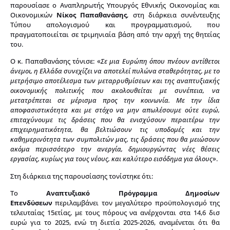
παρουσίασε ο Αναπληρωτής Υπουργός Εθνικής Οικονομίας και
Οικονομικών
Νίκος Παπαθανάσης
, στη διάρκεια συνέντευξης
Τύπου απολογισμού και προγραμματισμού, που
πραγματοποιείται σε τριμηνιαία βάση από την αρχή της θητείας
του.
Ο κ. Παπαθανάσης τόνισε: «
Σε μια Ευρώπη όπου πνέουν αντίθετοι
άνεμοι, η Ελλάδα συνεχίζει να αποτελεί πυλώνα σταθερότητας, με το
μετρήσιμο αποτέλεσμα των μεταρρυθμίσεων και της αναπτυξιακής
οικονομικής πολιτικής που ακολουθείται με συνέπεια, να
μετατρέπεται σε μέρισμα προς την κοινωνία. Με την ίδια
αποφασιστικότητα και με στόχο να μην απωλέσουμε ούτε ευρώ,
επιταχύνουμε τις δράσεις που θα ενισχύσουν περαιτέρω την
επιχειρηματικότητα, θα βελτιώσουν τις υποδομές και την
καθημερινότητα των συμπολιτών μας, τις δράσεις που θα μειώσουν
ακόμα περισσότερο την ανεργία, δημιουργώντας νέες θέσεις
εργασίας, κυρίως για τους νέους, και καλύτερο εισόδημα για όλους
».
Στη διάρκεια της παρουσίασης τονίστηκε ότι:
Το
Αναπτυξιακό Πρόγραμμα Δημοσίων
Επενδύσεων
περιλαμβάνει τον μεγαλύτερο προϋπολογισμό της
τελευταίας 15ετίας, με τους πόρους να ανέρχονται στα 14,6 δισ
ευρώ για το 2025, ενώ τη διετία 2025-2026, αναμένεται ότι θα