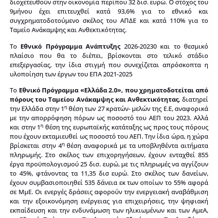
διοχετευθούν στην οικονομία περίπου 32 δισ. ευρώ. Ο στόχος του
9μήνου έχει επιτευχθεί κατά 93,6% για το εθνικό και
συγχρηματοδοτούμενο σκέλος του ΑΠΔΕ και κατά 110% για το
Ταμείο Ανάκαμψης και Ανθεκτικότητας.
Το
Εθνικό Πρόγραμμα Ανάπτυξης
2026-20230 και το θεσμικό
πλαίσιο που θα το διέπει, βρίσκονται στο τελικό στάδιο
επεξεργασίας, την ίδια στιγμή που συνεχίζεται απρόσκοπτα η
υλοποίηση των έργων του ΕΠΑ 2021-2025
Το
Εθνικό Πρόγραμμα «Ελλάδα 2.0», που χρηματοδοτείται από
πόρους του Ταμείου Ανάκαμψης και Ανθεκτικότητας
, διατηρεί
η
την Ελλάδα στην 1
θέση των 27 κρατών- μελών της Ε.Ε, αναφορικά
με την απορρόφηση πόρων ως ποσοστό του ΑΕΠ του 2023. Αλλά
η
και στην 1
θέση της ευρωπαϊκής κατάταξης ως προς τους πόρους
που έχουν εκταμιευθεί ως ποσοστό του ΑΕΠ. Την ίδια ώρα, η χώρα
η
βρίσκεται στην 4
θέση αναφορικά με τα υποβληθέντα αιτήματα
πληρωμής. Στο σκέλος των επιχορηγήσεων, έχουν ενταχθεί 855
έργα προϋπολογισμού 25 δισ. ευρώ, με τις πληρωμές να αγγίζουν
το 45%, φτάνοντας τα 11,35 δισ ευρώ. Στο σκέλος των δανείων,
έχουν συμβασιοποιηθεί 535 δάνεια εκ των οποίων το 55% αφορά
σε ΜμΕ. Οι ενεργές δράσεις αφορούν την ενεργειακή αναβάθμιση
και την εξοικονόμηση ενέργειας για επιχειρήσεις, την ψηφιακή
εκπαίδευση και την ενδυνάμωση των ηλικιωμένων και των ΑμεΑ,