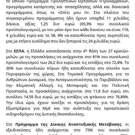
το Εθνικό Πρόγραμμα Προληπτικών Εξετάσεων «Προλαμβάνω»,
προγράμματα κατάρτισης και απασχόλησης, αλλά και δανειακά
προγράμματα, όπως το «Σπίτι μου ΙΙ». Στο πλαίσιο του
συγκεκριμένου προγράμματος ήδη έχουν υπαχθεί 11 χιλιάδες
δάνεια, αξίας 1,25 δισ ευρώ (65,3% του συνολικού
προϋπολογισμού), με τον μέσο όρο του κάθε δανείου να είναι 119,
4 χιλιάδες ευρώ και το 58, 8% να κατευθύνεται προς συμπολίτες
μας με ετήσιο εισόδημα που δεν ξεπερνά τις 24 χιλιάδες ευρώ.
η
Στο
ΕΣΠΑ
, η Ελλάδα κατατάσσεται στην 4
θέση των 27 κρατών-
μελών, με τις προσκλήσεις να ανέρχονται στο 81% του συνολικού
προϋπολογισμού των 26,2 δισ ευρώ και τις εντάξεις στο 72,4%. Το
30% των συνολικών πόρων ήδη κατευθύνεται στο σύνολο των
Περιφερειών της χώρας. Στα Τομεακά Προγράμματα, για το
Ανθρώπινο Δυναμικό, την Ανταγωνιστικότητα, το Περιβάλλον και
την Κλιματική Αλλαγή, τις Μεταφορές και την Πολιτική
Προστασία, οι προσκλήσεις ανέρχονται στα 11,8 δισ ευρώ, επι
συνόλου 14,59 δισ ευρώ, με τις εντάξεις να φτάνουν στο 76,89%.
Την ίδια ώρα, έχουν ανοίξει οι προσκλήσεις για τη δράση
Εξωστρέφεια για ΜμΕ και την ανάπτυξη του προαστιακού
σιδηροδρόμου της Δυτικής Θεσσαλονίκης.
Στο
Πρόγραμμα της Δίκαιης Αναπτυξιακής Μετάβασης
, οι
εξειδικεύσεις ήδη ανέρχονται στο 73% του συνολικού