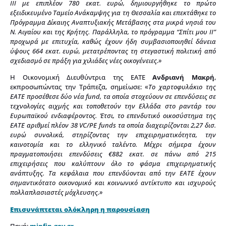
ΙΙΙ με επιπλέον 780 εκατ. ευρώ, δημιουργήθηκε το πρώτο
εξειδικευμένο Ταμείο Ανάκαμψης για τη Θεσσαλία και επεκτάθηκε το
Πρόγραμμα Δίκαιης Αναπτυξιακής Μετάβασης στα μικρά νησιά του
Ν. Αιγαίου και της Κρήτης. Παράλληλα, το πρόγραμμα “Σπίτι μου ΙΙ”
προχωρά με επιτυχία, καθώς έχουν ήδη συμβασιοποιηθεί δάνεια
ύψους 664 εκατ. ευρώ, μετατρέποντας τη στεγαστική πολιτική από
σχεδιασμό σε πράξη για χιλιάδες νέες οικογένειες.»
Η Οικονομική Διευθύντρια της ΕΑΤΕ
Ανδριανή Μακρή
,
εκπροσωπώντας την Τράπεζα, σημείωσε: «
Το χαρτοφυλάκιο της
ΕΑΤΕ προσέθεσε δύο νέα fund, τα οποία στοχεύουν σε επενδύσεις σε
τεχνολογίες αιχμής και τοποθετούν την Ελλάδα στο ραντάρ του
Ευρωπαϊκού ενδιαφέροντος. Έτσι, το επενδυτικό οικοσύστημα της
ΕΑΤΕ αριθμεί πλέον 38 VC/PE funds τα οποία διαχειρίζονται 2,27 δισ.
ευρώ συνολικά, στηρίζοντας την επιχειρηματικότητα, την
καινοτομία και το ελληνικό ταλέντο. Μέχρι σήμερα έχουν
πραγματοποιήσει επενδύσεις €882 εκατ. σε πάνω από 215
επιχειρήσεις που καλύπτουν όλο το φάσμα επιχειρηματικής
ανάπτυξης. Τα κεφάλαια που επενδύονται από την ΕΑΤΕ έχουν
σημαντικότατο οικονομικό και κοινωνικό αντίκτυπο και ισχυρούς
πολλαπλασιαστές μόχλευσης.»
Επισυνάπτεται ολόκληρη η παρουσίαση