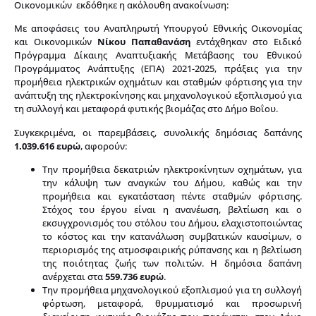
Οικονομικών εκδόθηκε η ακόλουθη ανακοίνωση:
Με αποφάσεις του Αναπληρωτή Υπουργού Εθνικής Οικονομίας
και Οικονομικών
Νίκου Παπαθανάση
εντάχθηκαν στο Ειδικό
Πρόγραμμα Δίκαιης Αναπτυξιακής Μετάβασης του Εθνικού
Προγράμματος Ανάπτυξης (ΕΠΑ) 2021-2025, πράξεις για την
προμήθεια ηλεκτρικών οχημάτων και σταθμών φόρτισης για την
ανάπτυξη της ηλεκτροκίνησης και μηχανολογικού εξοπλισμού για
τη συλλογή και μεταφορά φυτικής βιομάζας στο Δήμο Βοΐου.
Συγκεκριμένα, οι παρεμβάσεις, συνολικής δημόσιας δαπάνης
1.039.616 ευρώ
, αφορούν:
Την προμήθεια δεκατριών ηλεκτροκίνητων οχημάτων, για
την κάλυψη των αναγκών του Δήμου, καθώς και την
προμήθεια και εγκατάσταση πέντε σταθμών φόρτισης.
Στόχος του έργου είναι η ανανέωση, βελτίωση και ο
εκσυγχρονισμός του στόλου του Δήμου, ελαχιστοποιώντας
το κόστος και την κατανάλωση συμβατικών καυσίμων, ο
περιορισμός της ατμοσφαιρικής ρύπανσης και η βελτίωση
της ποιότητας ζωής των πολιτών. Η δημόσια δαπάνη
ανέρχεται στα
559.736 ευρώ
.
Την προμήθεια μηχανολογικού εξοπλισμού για τη συλλογή
φόρτωση, μεταφορά, θρυμματισμό και προσωρινή