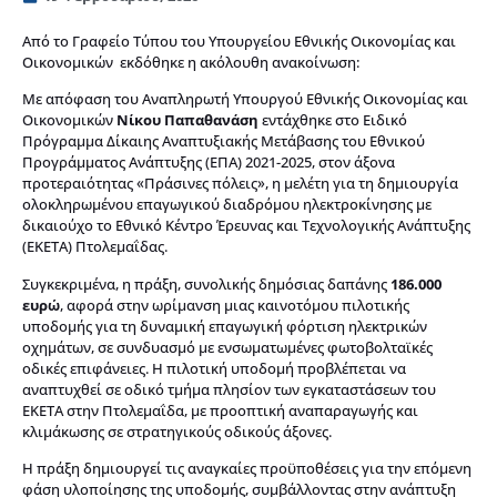
Από το Γραφείο Τύπου του Υπουργείου Εθνικής Οικονομίας και
Οικονομικών εκδόθηκε η ακόλουθη ανακοίνωση:
Με απόφαση του Αναπληρωτή Υπουργού Εθνικής Οικονομίας και
Οικονομικών
Νίκου Παπαθανάση
εντάχθηκε στο Ειδικό
Πρόγραμμα Δίκαιης Αναπτυξιακής Μετάβασης του Εθνικού
Προγράμματος Ανάπτυξης (ΕΠΑ) 2021-2025, στον άξονα
προτεραιότητας «Πράσινες πόλεις», η μελέτη για τη δημιουργία
ολοκληρωμένου επαγωγικού διαδρόμου ηλεκτροκίνησης με
δικαιούχο το Εθνικό Κέντρο Έρευνας και Τεχνολογικής Ανάπτυξης
(ΕΚΕΤΑ) Πτολεμαΐδας.
Συγκεκριμένα, η πράξη, συνολικής δημόσιας δαπάνης
186.000
ευρώ
, αφορά στην ωρίμανση μιας καινοτόμου πιλοτικής
υποδομής για τη δυναμική επαγωγική φόρτιση ηλεκτρικών
οχημάτων, σε συνδυασμό με ενσωματωμένες φωτοβολταϊκές
οδικές επιφάνειες. Η πιλοτική υποδομή προβλέπεται να
αναπτυχθεί σε οδικό τμήμα πλησίον των εγκαταστάσεων του
ΕΚΕΤΑ στην Πτολεμαΐδα, με προοπτική αναπαραγωγής και
κλιμάκωσης σε στρατηγικούς οδικούς άξονες.
Η πράξη δημιουργεί τις αναγκαίες προϋποθέσεις για την επόμενη
φάση υλοποίησης της υποδομής, συμβάλλοντας στην ανάπτυξη