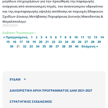
μεγάλων επιχειρήσεων για την προώθηση της παραγωγής
ενέργειας από ανανεώσιμες πηγές, του ανανεώσιμου υδρογόνου
και της συμπαραγωγής υψηλής απόδοσης σε περιοχές Εδαφικών
Σχεδίων Δίκαιης Μετάβασης Περιφέρειας Δυτικής Μακεδονίας &
Μεγαλόπολης»
20/03/2025
Διαβάστε Περισσότερα »
« Προηγούμενη
1
2
3
4
5
6
7
8
9
10
11
12
13
14
15
16
17
18
19
20
21
22
23
24
25
26
27
28
29
30
31
32
33
34
35
36
37
38
39
40
Επόμενη »
ΕΥΔΑΜ
ΔΙΑΧΕΙΡΙΣΤΙΚΗ ΑΡΧΗ ΠΡΟΓΡΑΜΜΑΤΟΣ ΔΑΜ 2021-2027
ΣΤΡΑΤΗΓΙΚΟΣ ΣΧΕΔΙΑΣΜΟΣ