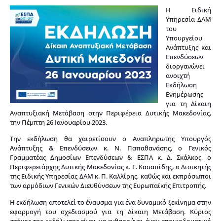
Η Ειδική
Υπηρεσία ΔΑΜ
του
Υπουργείου
Ανάπτυξης και
Επενδύσεων
διοργανώνει
ανοιχτή
Εκδήλωση
Ενημέρωσης
για τη Δίκαιη
Αναπτυξιακή Μετάβαση στην Περιφέρεια Δυτικής Μακεδονίας,
την Πέμπτη 26 Ιανουαρίου 2023.
Την εκδήλωση θα χαιρετίσουν ο Aναπληρωτής Υπουργός
Ανάπτυξης & Επενδύσεων κ. Ν. Παπαθανάσης, ο Γενικός
Γραμματέας Δημοσίων Επενδύσεων & ΕΣΠΑ κ. Δ. Σκάλκος, ο
Περιφερειάρχης Δυτικής Μακεδονίας κ. Γ. Κασαπίδης, ο Διοικητής
της Ειδικής Υπηρεσίας ΔΑΜ κ. Π. Καλλίρης, καθώς και εκπρόσωποι
των αρμόδιων Γενικών Διευθύνσεων της Ευρωπαϊκής Επιτροπής.
Η εκδήλωση αποτελεί το έναυσμα για ένα δυναμικό ξεκίνημα στην
εφαρμογή του σχεδιασμού για τη Δίκαιη Μετάβαση. Κύριος
στόχος της εκδήλωσης είναι να ενθαρρύνει έναν εποικοδομητικό