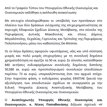
Από το Γραφείο Τύπου του Υπουργείου Εθνικής Οικονομίας και
Οικονομικών εκδόθηκε η ακόλουθη ανακοίνωση:
Με επιτυχία ολοκληρώθηκαν οι υποβολές των προτάσεων στο
πλαίσιο των δύο δράσεων ενίσχυσης της επιχειρηματικότητας σε
περιοχές Εδαφικών Σχεδίων Δίκαιης Μετάβασης, στο σύνολο της
Περιφέρειας Δυτικής Μακεδονίας και στους Δήμους
Μεγαλόπολης, Οιχαλίας, Γορτυνίας και Τρίπολης της Περιφέρειας
Πελοποννήσου, μέσω του καθεστώτος De Minimis.
Οι εν λόγω δράσεις αφορούν υφιστάμενες, νέες και υπό σύσταση
μικρές και πολύ μικρές επιχειρήσεις με τη συνολική δημόσια
χρηματοδότηση να αγγίζει τα 50 εκ. ευρώ. Σε σύνολο, κατατέθηκαν
840 αιτήσεις ενδιαφερόμενων συνολικής δημόσιας δαπάνης
50,588 εκ. ευρώ και προϋπολογισμού συνολικών επενδύσεων
περίπου 73 εκ ευρώ, υπερκαλύπτοντας έτσι τον αρχικό στόχο.
Στην παρούσα φάση, ο ενδιάμεσος φορέας ΕΦΕΠΑΕ ξεκινά την
αξιολόγηση των επενδυτικών σχεδίων σε συνεργασία με την
Ειδική Υπηρεσία Δίκαιης Αναπτυξιακής Μετάβασης του
Υπουργείου Εθνικής Οικονομίας και Οικονομικών.
Ο
Αναπληρωτής Υπουργός Εθνικής Οικονομίας και
Οικονομικών, κ. Νίκος Παπαθανάσης
δήλωσε σχετικά:
«Η