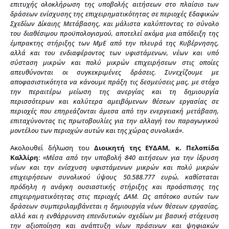
επιτυχής ολοκλήρωση της υποβολής αιτήσεων στο πλαίσιο των
δράσεων ενίσχυσης της επιχειρηματικότητας σε περιοχές Εδαφικών
Σχεδίων Δίκαιης Μετάβασης, και μάλιστα
καλύπτοντας το σύνολο
του διαθέσιμου προϋπολογισμού, αποτελεί ακόμα μια απόδειξη της
έμπρακτης στήριξης των ΜμΕ από την πλευρά της Κυβέρνησης,
αλλά και του ενδιαφέροντος των
υφιστάμενων, νέων και υπό
σύσταση μικρών και πολύ μικρών επιχειρήσεων στις οποίες
απευθύνονται οι συγκεκριμένες δράσεις. Συνεχίζουμε με
αποφασιστικότητα να κάνουμε πράξη τις δεσμεύσεις μας, με στόχο
την περαιτέρω μείωση της ανεργίας και τη δημιουργία
περισσότερων και καλύτερα αμειβόμενων θέσεων εργασίας σε
περιοχές που επηρεάζονται άμεσα από την ενεργειακή μετάβαση,
επιταχύνοντας τις πρωτοβουλίες για την αλλαγή του παραγωγικού
μοντέλου των περιοχών αυτών και της χώρας συνολικά»
.
Ακολουθεί δήλωση του
Διοικητή της ΕΥΔΑΜ, κ.
Πελοπίδα
Καλλίρη
:
«Μέσα από την υποβολή 840 αιτήσεων για την ίδρυση
νέων και την ενίσχυση υφιστάμενων μικρών και πολύ μικρών
επιχειρήσεων συνολικού ύψους 50.588.777 ευρώ, καθίσταται
πρόδηλη η ανάγκη ουσιαστικής στήριξης και προάσπισης της
επιχειρηματικότητας στις περιοχές ΔΑΜ. Ως απότοκο αυτών των
δράσεων συμπεριλαμβάνεται η δημιουργία νέων θέσεων εργασίας,
αλλά και η ενθάρρυνση επενδυτικών σχεδίων με βασική στόχευση
την αξιοποίηση και ανάπτυξη νέων πράσινων και ψηφιακών