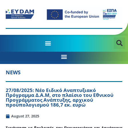
MANAGING AUTHORITY OF THE JTD PROGRAMME 2021-2027
NEWS
27/08/2025: Νέο Ειδικό Αναπτυξιακό
Πρόγραμμα Δ.Α.Μ, στο πλαίσιο του Εθνικού
Προγράμματος Ανάπτυξης, αρχικού
προϋπολογισμού 186,7 εκ. ευρώ
August 27, 2025
Συνάντηση με βουλευτές, τον Περιφερειάρχη και Δημάρχους