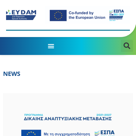
MANAGING AUTHORITY OF THE JTD PROGRAMME 2021-2027
NEWS