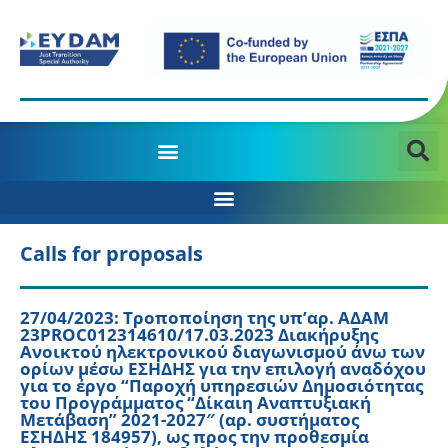
MANAGING AUTHORITY OF THE JTD PROGRAMME 2021-2027
Calls for proposals
27/04/2023: Tροποποίηση της υπ’αρ. ΑΔΑΜ
23PROC012314610/17.03.2023 Διακήρυξης
Ανοικτού ηλεκτρονικού διαγωνισμού άνω των
ορίων μέσω ΕΣΗΔΗΣ για την επιλογή αναδόχου
για το έργο “Παροχή υπηρεσιών Δημοσιότητας
του Προγράμματος “Δίκαιη Αναπτυξιακή
Μετάβαση” 2021-2027″ (αρ. συστήματος
ΕΣΗΔΗΣ 184957), ως προς την προθεσμία