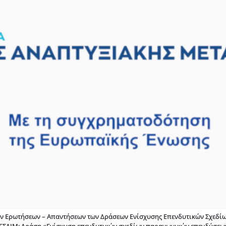
 Ερωτήσεων – Απαντήσεων των Δράσεων Ενίσχυσης Επενδυτικών Σχεδίω