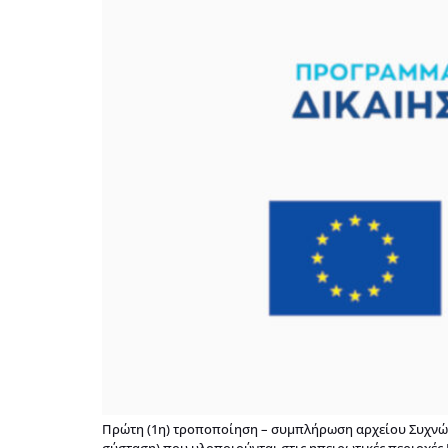
Πρώτη (1η) τροποποίηση – συμπλήρωση αρχείου Συχνών