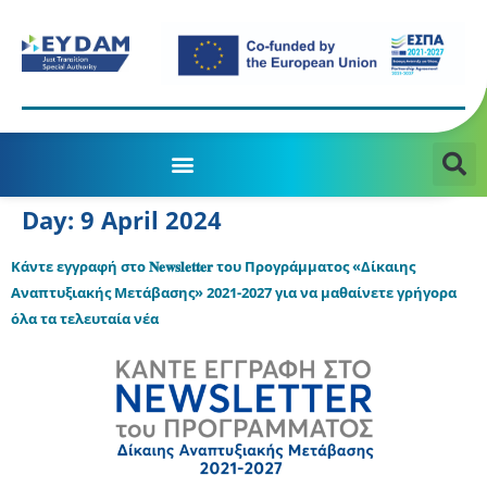
MANAGING AUTHORITY OF THE JTD PROGRAMME 2021-2027
Day:
9 April 2024
Κάντε εγγραφή στο 𝐍𝐞𝐰𝐬𝐥𝐞𝐭𝐭𝐞𝐫 του Προγράμματος «Δίκαιης
Αναπτυξιακής Μετάβασης» 2021-2027 για να μαθαίνετε γρήγορα
όλα τα τελευταία νέα