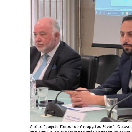
Από το Γραφείο Τύπου του Υπουργείου Εθνικής Οικονο