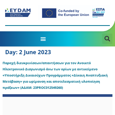
MANAGING AUTHORITY OF THE JTD PROGRAMME 2021-2027
Day:
2 June 2023
Παροχή διευκρινίσεων/απαντήσεων για τον Ανοικτό
Ηλεκτρονικό Διαγωνισμό άνω των ορίων με αντικείμενο
«Υποστήριξη Δικαιούχων Προγράμματος «Δίκαιη Αναπτυξιακή
Μετάβαση» για ωρίμανση και αποτελεσματική υλοποίηση
πράξεων» (ΑΔΑΜ: 23PROC012549260)