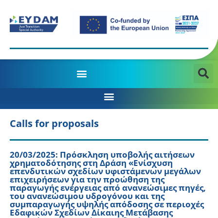
MANAGING AUTHORITY OF THE JTD PROGRAMME 2021-2027
Calls for proposals
20/03/2025: Πρόσκληση υποβολής αιτήσεων
χρηματοδότησης στη Δράση «Ενίσχυση
επενδυτικών σχεδίων υφιστάμενων μεγάλων
επιχειρήσεων για την προώθηση της
παραγωγής ενέργειας από ανανεώσιμες πηγές,
του ανανεώσιμου υδρογόνου και της
συμπαραγωγής υψηλής απόδοσης σε περιοχές
Εδαφικών Σχεδίων Δίκαιης Μετάβασης