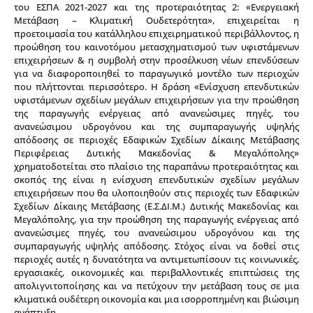
του ΕΣΠΑ 2021-2027 και της προτεραιότητας 2: «Eνεργειακή
Μετάβαση – Κλιματική Ουδετερότητα», επιχειρείται η
προετοιμασία του κατάλληλου επιχειρηματικού περιβάλλοντος, η
προώθηση του καινοτόμου μετασχηματισμού των υφιστάμενων
επιχειρήσεων & η συμβολή στην προσέλκυση νέων επενδύσεων
για να διαφοροποιηθεί το παραγωγικό μοντέλο των περιοχών
που πλήττονται περισσότερο. Η δράση «Ενίσχυση επενδυτικών
υφιστάμενων σχεδίων μεγάλων επιχειρήσεων για την προώθηση
της παραγωγής ενέργειας από ανανεώσιμες πηγές, του
ανανεώσιμου υδρογόνου και της συμπαραγωγής υψηλής
απόδοσης σε περιοχές Εδαφικών Σχεδίων Δίκαιης Μετάβασης
Περιφέρειας Δυτικής Μακεδονίας & Μεγαλόπολης»
χρηματοδοτείται στο πλαίσιο της παραπάνω προτεραιότητας και
σκοπός της είναι η ενίσχυση επενδυτικών σχεδίων μεγάλων
επιχειρήσεων που θα υλοποιηθούν στις περιοχές των Εδαφικών
Σχεδίων Δίκαιης Μετάβασης (Ε.Σ.ΔΙ.Μ.) Δυτικής Μακεδονίας και
Μεγαλόπολης, για την προώθηση της παραγωγής ενέργειας από
ανανεώσιμες πηγές, του ανανεώσιμου υδρογόνου και της
συμπαραγωγής υψηλής απόδοσης. Στόχος είναι να δοθεί στις
περιοχές αυτές η δυνατότητα να αντιμετωπίσουν τις κοινωνικές,
εργασιακές, οικονομικές και περιβαλλοντικές επιπτώσεις της
απολιγνιτοποίησης και να πετύχουν την μετάβαση τους σε μια
κλιματικά ουδέτερη οικονομία και μια ισορροπημένη και βιώσιμη
ανάπτυξη.