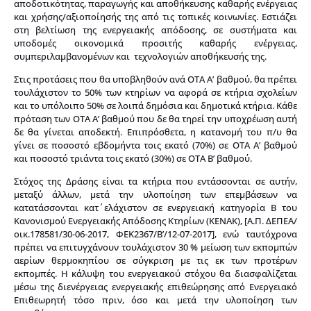
αποδοτικότητας, παραγωγής και αποθήκευσης καθαρής ενέργειας
και χρήσης/αξιοποίησής της από τις τοπικές κοινωνίες. Εστιάζει
στη βελτίωση της ενεργειακής απόδοσης, σε συστήματα και
υποδομές οικονομικά προσιτής καθαρής ενέργειας,
συμπεριλαμβανομένων και τεχνολογιών αποθήκευσής της.
Στις προτάσεις που θα υποβληθούν ανά ΟΤΑ Α’ βαθμού, θα πρέπει
τουλάχιστον το 50% των κτηρίων να αφορά σε κτήρια σχολείων
και το υπόλοιπο 50% σε λοιπά δημόσια και δημοτικά κτήρια. Κάθε
πρόταση των ΟΤΑ Α’ βαθμού που δε θα τηρεί την υποχρέωση αυτή
δε θα γίνεται αποδεκτή. Επιπρόσθετα, η κατανομή του π/υ θα
γίνει σε ποσοστό εβδομήντα τοις εκατό (70%) σε ΟΤΑ Α’ βαθμού
και ποσοστό τριάντα τοις εκατό (30%) σε ΟΤΑ Β’ βαθμού.
Στόχος της Δράσης είναι τα κτήρια που εντάσσονται σε αυτήν,
μεταξύ άλλων, μετά την υλοποίηση των επεμβάσεων να
κατατάσσονται κατ΄ ελάχιστον σε ενεργειακή κατηγορία Β του
Κανονισμού Ενεργειακής Απόδοσης Κτηρίων (ΚΕΝΑΚ), [Α.Π. ΔΕΠΕΑ/
οικ.178581/30-06-2017, ΦΕΚ2367/Β’/12-07-2017], ενώ ταυτόχρονα
πρέπει να επιτυγχάνουν τουλάχιστον 30 % μείωση των εκπομπών
αερίων θερμοκηπίου σε σύγκριση με τις εκ των προτέρων
εκπομπές. Η κάλυψη του ενεργειακού στόχου θα διασφαλίζεται
μέσω της διενέργειας ενεργειακής επιθεώρησης από Ενεργειακό
Επιθεωρητή τόσο πριν, όσο και μετά την υλοποίηση των