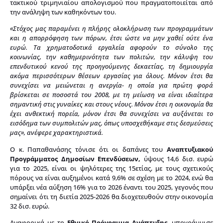
τακτικού τριμηνιαίου απολογισμού που πραγματοποιείται από
την ανάληψη των καθηκόντων του.
«Στόχος μας παραμένει η πλήρης ολοκλήρωση των προγραμμάτων
και η απορρόφηση των πόρων, έτσι ώστε να μην χαθεί ούτε ένα
ευρώ.
Τα χρηματοδοτικά εργαλεία αφορούν το σύνολο της
κοινωνίας, την καθημερινότητα των πολιτών, την κάλυψη του
επενδυτικού κενού της προηγούμενης δεκαετίας, τη δημιουργία
ακόμα περισσότερων θέσεων εργασίας για όλους. Μόνον έτσι θα
συνεχίσει να μειώνεται η ανεργία- η οποία για πρώτη φορά
βρίσκεται σε ποσοστά του 2008, με τη μείωση να είναι ιδιαίτερα
σημαντική στις γυναίκες και στους νέους. Μόνον έτσι η οικονομία θα
έχει ανθεκτική πορεία, μόνον έτσι θα συνεχίσει να αυξάνεται το
εισόδημα των συμπολιτών μας, όπως υποσχεθήκαμε στις δεσμεύσεις
μας», ανέφερε χαρακτηριστικά.
Ο κ. Παπαθανάσης τόνισε ότι οι δαπάνες του
Αναπτυξιακού
Προγράμματος Δημοσίων Επενδύσεων,
ύψους 14,6 δισ. ευρώ
για το 2025, είναι οι ψηλότερες της 15ετίας, με τους σχετικούς
πόρους να είναι αυξημένοι κατά 9,6% σε σχέση με το 2024, ενώ θα
υπάρξει νέα αύξηση 16% για το 2026 έναντι του 2025, γεγονός που
σημαίνει ότι τη διετία 2025-2026 θα διοχετευθούν στην οικονομία
32 δισ. ευρώ.
Αναφορικά με το
Εθνικό Πρόγραμμα Ανάπτυξης
, υπογράμμισε