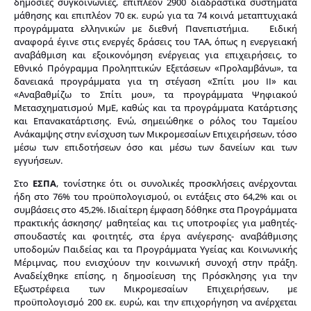
δημόσιες συγκοινωνίες, επιπλέον 2900 διαδραστικά συστήματα
μάθησης και επιπλέον 70 εκ. ευρώ για τα 74 κοινά μεταπτυχιακά
προγράμματα ελληνικών με διεθνή Πανεπιστήμια. Ειδική
αναφορά έγινε στις ενεργές δράσεις του ΤΑΑ, όπως η ενεργειακή
αναβάθμιση και εξοικονόμηση ενέργειας για επιχειρήσεις, το
Εθνικό Πρόγραμμα Προληπτικών Εξετάσεων «Προλαμβάνω», τα
δανειακά προγράμματα για τη στέγαση «Σπίτι μου ΙΙ» και
«Αναβαθμίζω το Σπίτι μου», τα προγράμματα Ψηφιακού
Μετασχηματισμού ΜμΕ, καθώς και τα προγράμματα Κατάρτισης
και Επανακατάρτισης. Ενώ, σημειώθηκε ο ρόλος του Ταμείου
Ανάκαμψης στην ενίσχυση των Μικρομεσαίων Επιχειρήσεων, τόσο
μέσω των επιδοτήσεων όσο και μέσω των δανείων και των
εγγυήσεων.
Στο
ΕΣΠΑ
, τονίστηκε ότι οι συνολικές προσκλήσεις ανέρχονται
ήδη στο 76% του προϋπολογισμού, οι εντάξεις στο 64,2% και οι
συμβάσεις στο 45,2%. Ιδιαίτερη έμφαση δόθηκε στα Προγράμματα
πρακτικής άσκησης/ μαθητείας και τις υποτροφίες για μαθητές-
σπουδαστές και φοιτητές, στα έργα ανέγερσης- αναβάθμισης
υποδομών Παιδείας και τα Προγράμματα Υγείας και Κοινωνικής
Μέριμνας, που ενισχύουν την κοινωνική συνοχή στην πράξη.
Αναδείχθηκε επίσης, η δημοσίευση της Πρόσκλησης για την
Εξωστρέφεια των Μικρομεσαίων Επιχειρήσεων, με
προϋπολογισμό 200 εκ. ευρώ, και την επιχορήγηση να ανέρχεται