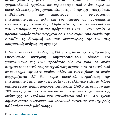
χρηματοδοτικά εργαλεία. Με περισσότερα από 2 δισ. ευρώ σε
συνολικές εγκεκριμένες χρηματοδοτήσεις από την αρχή του χρόνου,
επιβεβαιώνει την εμπιστοσύνη της μικρομεσαίας
επιχειρηματικότητας, αλλά και των ιδιωτών σε προγράμματα
κοινωνικού χαρακτήρα. Παράλληλα, η δεύτερη κατά σειρά αύξηση
των διαθέσιμων πόρων στο πρόγραμμα ΤΕΠΙΧ ΙΙΙ -του οποίου ο
προϋπολογισμός πλέον ανέρχεται σε 3,3 δισ ευρώ- αποδεικνύει την
ευελιξία, τη δυναμική και την ανταπόκριση της ΕΑΤ στις
πραγματικές ανάγκες της αγοράς.»
Η Διευθύνουσα Σύμβουλος της Ελληνικής Αναπτυξιακής Τράπεζας
Επενδύσεων
Αντιγόνη Λυμπεροπούλου
, τόνισε:
«Το
χαρτοφυλάκιο της ΕΑΤΕ προσέθεσε δύο νέα fund, τα οποία
στοχεύουν σε επενδύσεις σε τεχνολογίες αιχμής. Έτσι, το επενδυτικό
οικοσύστημα της ΕΑΤΕ αριθμεί πλέον 36 VC/PE funds τα οποία
διαχειρίζονται 2,2 δισ. ευρώ συνολικά, στηρίζοντας την
επιχειρηματικότητα, την καινοτομία και το ελληνικό ταλέντο. Μέχρι
σήμερα έχουν πραγματοποιήσει επενδύσεις €760 εκατ. σε πάνω από
190 επιχειρήσεις που καλύπτουν όλο το φάσμα επιχειρηματικής
ανάπτυξης. Τα κεφάλαια που επενδύονται από την ΕΑΤΕ έχουν
σημαντικότατο οικονομικό και κοινωνικό αντίκτυπο και ισχυρούς
πολλαπλασιαστές μόχλευσης.»
Πηγή:
minfin.gov.gr