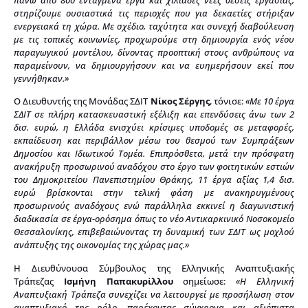
στηρίζουμε ουσιαστικά τις περιοχές που για δεκαετίες στήριξαν
ενεργειακά τη χώρα. Με σχέδιο, ταχύτητα και συνεχή διαβούλευση
με τις τοπικές κοινωνίες, προχωρούμε στη δημιουργία ενός νέου
παραγωγικού μοντέλου, δίνοντας προοπτική στους ανθρώπους να
παραμείνουν, να δημιουργήσουν και να ευημερήσουν εκεί που
γεννήθηκαν.»
Ο Διευθυντής της Μονάδας ΣΔΙΤ
Νίκος Σέργης
, τόνισε:
«Με 10 έργα
ΣΔΙΤ σε πλήρη κατασκευαστική εξέλιξη και επενδύσεις άνω των 2
δισ. ευρώ, η Ελλάδα ενισχύει κρίσιμες υποδομές σε μεταφορές,
εκπαίδευση και περιβάλλον μέσω του θεσμού των Συμπράξεων
Δημοσίου και Ιδιωτικού Τομέα. Επιπρόσθετα, μετά την πρόσφατη
ανακήρυξη προσωρινού αναδόχου στο έργο των φοιτητικών εστιών
του Δημοκριτείου Πανεπιστημίου Θράκης, 11 έργα αξίας 1,4 δισ.
ευρώ βρίσκονται στην τελική φάση με ανακηρυγμένους
προσωρινούς αναδόχους ενώ παράλληλα εκκινεί η διαγωνιστική
διαδικασία σε έργα-ορόσημα όπως το νέο Αντικαρκινικό Νοσοκομείο
Θεσσαλονίκης, επιβεβαιώνοντας τη δυναμική των ΣΔΙΤ ως μοχλού
ανάπτυξης της οικονομίας της χώρας μας.»
Η Διευθύνουσα Σύμβουλος της Ελληνικής Αναπτυξιακής
Τράπεζας
Ισμήνη Παπακυρίλλου
σημείωσε:
«Η Ελληνική
Αναπτυξιακή Τράπεζα συνεχίζει να λειτουργεί με προσήλωση στον
αναπτυξιακό της ρόλο, παρέχοντας σύγχρονα και αξιόπιστα