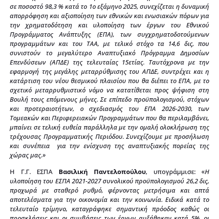
σε ποσοστό 98,3 % κατά το 1ο εξάμηνο 2025, συνεχίζεται η δυναμική
απορρόφηση και αξιοποίηση των εθνικών και ενωσιακών πόρων για
την χρηματοδότηση και υλοποίηση των έργων του Εθνικού
Προγράμματος Ανάπτυξης (ΕΠΑ), των συγχρηματοδοτούμενων
προγραμμάτων και του ΤΑΑ, με τελικό στόχο τα 14,6 δις, που
συνιστούν το μεγαλύτερο Αναπτυξιακό Πρόγραμμα Δημοσίων
Επενδύσεων (ΑΠΔΕ) της τελευταίας 15ετίας. Ταυτόχρονα με την
εφαρμογή της μεγάλης μεταρρύθμισης του ΑΠΔΕ, συντρέχει και η
κατάρτιση του νέου θεσμικού πλαισίου που θα διέπει το ΕΠΑ, με το
σχετικό μεταρρυθμιστικό νόμο να κατατίθεται προς ψήφιση στη
Βουλή τους επόμενους μήνες. Σε επίπεδο προϋπολογισμού, στόχων
και προτεραιοτήτων, ο σχεδιασμός του ΕΠΑ 2026-2030, των
Τομεακών και Περιφερειακών Προγραμμάτων που θα περιλαμβάνει,
μπαίνει σε τελική ευθεία παράλληλα με την ομαλή ολοκλήρωση της
τρέχουσας Προγραμματικής Περιόδου. Συνεχίζουμε με προσήλωση
και συνέπεια για την ενίσχυση της αναπτυξιακής πορείας της
χώρας μας.»
Η Γ.Γ. ΕΣΠΑ
Βασιλική Παντελοπούλου
, υπογράμμισε: «
Η
υλοποίηση του ΕΣΠΑ 2021-2027 συνολικού προϋπολογισμού 26,2 δις,
προχωρά με σταθερό ρυθμό, φέρνοντας μετρήσιμα και απτά
αποτελέσματα για την οικονομία και την κοινωνία. Ειδικά κατά το
τελευταίο τρίμηνο, καταγράφηκε σημαντική πρόοδος καθώς οι
προσκλήσεις και οι συμβάσεις των έργων αυξήθηκαν κατά 5%, οι