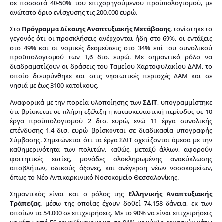
σε ποσοστά 40-50% του επιχορηγούμενου προϋπολογισμού, με
ανώτατο όριο ενίσχυσης τις 200.000 ευρώ.
Στο
Πρόγραμμα Δίκαιης Αναπτυξιακής Μετάβασης
, τονίστηκε το
γεγονός ότι οι προσκλήσεις ανέρχονται ήδη στο 69%, οι εντάξεις
στο 49% και οι νομικές δεσμεύσεις στο 34% επί του συνολικού
προϋπολογισμού των 1,6 δισ. ευρώ. Με σημαντικό ρόλο να
διαδραματίζουν οι δράσεις του Ταμείου Χαρτοφυλακίου ΔΑΜ, το
οποίο διευρύνθηκε και στις νησιωτικές περιοχές ΔΑΜ και σε
νησιά με έως 3100 κατοίκους.
Αναφορικά με την πορεία υλοποίησης των
ΣΔΙΤ
, υπογραμμίστηκε
ότι βρίσκεται σε πλήρη εξέλιξη η κατασκευαστική περίοδος σε 10
έργα προϋπολογισμού 2 δισ. ευρώ, ενώ 11 έργα συνολικής
επένδυσης 1,4 δισ. ευρώ βρίσκονται σε διαδικασία υπογραφής
Σύμβασης. Σημειώνεται ότι τα έργα ΣΔΙΤ σχετίζονται άμεσα με την
καθημερινότητα των πολιτών, καθώς, μεταξύ άλλων, αφορούν
φοιτητικές εστίες, μονάδες ολοκληρωμένης ανακύκλωσης
αποβλήτων, οδικούς άξονες, και ανέγερση νέων νοσοκομείων,
όπως το Νέο Αντικαρκινικό Νοσοκομείο Θεσσαλονίκης.
Σημαντικός είναι και ο ρόλος της
Ελληνικής Αναπτυξιακής
Τράπεζας,
μέσω της οποίας έχουν δοθεί 74.158 δάνεια, εκ των
οποίων τα 54.000 σε επιχειρήσεις. Με το 90% να είναι επιχειρήσεις