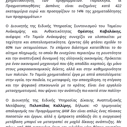
χρηματοδότησης των προγραμμάτων. Παράλληλα, οι
Πραγματοποιηθήσες Δαπάνες είναι αυξημένες κατά 422
εκατομμύρια ευρώ και προσεγγίζουν το 14% της χρηματοδότησης
των προγραμμάτων.»
Ο Διοικητής της Ειδικής Υπηρεσίας Συντονισμού του Ταμείου
Ανάκαμψης και Ανθεκτικότητας
Ορέστης Καβαλάκης
,
ανέφερε:
«Το Ταμείο Ανάκαμψης συνεχίζει να υλοποιείται με
ταχύτητα και αποτελεσματικότητα, έχοντας ήδη φτάσει σχεδόν το
60% των εκταμιεύσεων. Το επόμενο διάστημα κατατίθεται το 6ο
αίτημα πληρωμής, το οποίο θα ενισχύσει περαιτέρω τη ρευστότητα
και την αναπτυξιακή δυναμική της ελληνικής οικονομίας. Πρόκειται
για έναν οικονομικό μηχανισμό που ήδη αποδίδει καρπούς, όχι μόνο
στους μακροοικονομικούς δείκτες, αλλά και στην καθημερινότητα
των πολιτών. Το Ταμείο χρηματοδοτεί έργα με απτά αποτελέσματα:
στην υγεία, την παιδεία, τις μεταφορές, την απασχόληση, τη στέγαση
και την ψηφιακή επικοινωνία με το κράτος. Είναι ένα εργαλείο
μετασχηματισμού, που φέρνει την ανάπτυξη πιο κοντά στον πολίτη»
Ο Διοικητής της Ειδικής Υπηρεσίας Δίκαιης Αναπτυξιακής
Μετάβασης
Πελοπίδας Καλλίρης
, δήλωσε:
«Ο τριμηνιαίος
απολογισμός του Προγράμματος ΔΑΜ δεν είναι απλώς ένας πίνακας
ποσοστών και έργων, αλλά η έμπρακτη απόδειξη ότι η ενεργειακή
μετάβαση μπορεί να μετατραπεί σε μοχλό δίκαιης ανάπτυξης. Με
πάνω από 800 ενταγμένα έργα και χιλιάδες νέες θέσεις εργασίας,