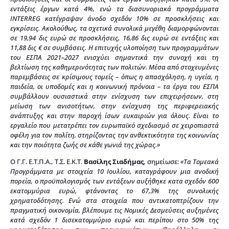
εντάξεις έργων κατά 4%, ενώ τα διασυνοριακά προγράμματα
INTERREG κατέγραψαν άνοδο σχεδόν 10% σε προσκλήσεις και
εγκρίσεις. Ακολούθως, τα σχετικά συνολικά μεγέθη διαμορφώνονται
σε 19,94 δις ευρώ σε προσκλήσεις, 16,86 δις ευρώ σε εντάξεις και
11,88 δις € σε συμβάσεις. Η επιτυχής υλοποίηση των προγραμμάτων
του ΕΣΠΑ 2021–2027 ενισχύει σημαντικά την συνοχή και τη
βελτίωση της καθημερινότητας των πολιτών. Μέσα από στοχευμένες
παρεμβάσεις σε κρίσιμους τομείς – όπως η απασχόληση, η υγεία, η
παιδεία, οι υποδομές και η κοινωνική πρόνοια – τα έργα του ΕΣΠΑ
συμβάλλουν ουσιαστικά στην ενίσχυση των επιχειρήσεων, στη
μείωση των ανισοτήτων, στην ενίσχυση της περιφερειακής
ανάπτυξης και στην παροχή ίσων ευκαιριών για όλους. Είναι το
εργαλείο που μετατρέπει τον ευρωπαϊκό σχεδιασμό σε χειροπιαστά
οφέλη για τον πολίτη, στηρίζοντας την ανθεκτικότητα της κοινωνίας
και την ποιότητα ζωής σε κάθε γωνιά της χώρας.»
Ο Γ.Γ. Ε.Τ.Π.Α., Τ.Σ. Ε.Κ.Τ.
Βασίλης Σιαδήμας
, σημείωσε:
«Τα Τομεακά
Προγράμματα με στοιχεία 10 Ιουλίου, καταγράφουν μια ανοδική
πορεία, ο προϋπολογισμός των εντάξεων αυξήθηκε κατα σχεδόν 600
εκατομμύρια ευρώ, φτάνοντας το 67,3% της συνολικής
χρηματοδότησης. Ενώ στα στοιχεία που αντικατοπτρίζουν την
πραγματική οικονομία, βλέπουμε τις Νομικές Δεσμεύσεις αυξημένες
κατά σχεδόν 1 δισεκατομμύριο ευρώ και περίπου στο 50% της