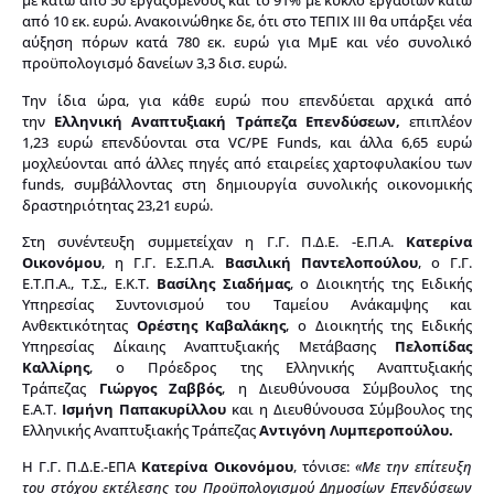
με κάτω από 50 εργαζόμενους και το 91% με κύκλο εργασιών κάτω
από 10 εκ. ευρώ. Ανακοινώθηκε δε, ότι στο ΤΕΠΙΧ ΙΙΙ θα υπάρξει νέα
αύξηση πόρων κατά 780 εκ. ευρώ για ΜμΕ και νέο συνολικό
προϋπολογισμό δανείων 3,3 δισ. ευρώ.
Την ίδια ώρα, για κάθε ευρώ που επενδύεται αρχικά από
την
Ελληνική Αναπτυξιακή Τράπεζα Επενδύσεων,
επιπλέον
1,23 ευρώ επενδύονται στα VC/PE Funds, και άλλα 6,65 ευρώ
μοχλεύονται από άλλες πηγές από εταιρείες χαρτοφυλακίου των
funds, συμβάλλοντας στη δημιουργία συνολικής οικονομικής
δραστηριότητας 23,21 ευρώ.
Στη συνέντευξη συμμετείχαν η Γ.Γ. Π.Δ.Ε. -Ε.Π.Α.
Κατερίνα
Οικονόμου
, η Γ.Γ. Ε.Σ.Π.Α.
Βασιλική Παντελοπούλου
, ο Γ.Γ.
Ε.Τ.Π.Α., Τ.Σ., Ε.Κ.Τ.
Βασίλης Σιαδήμας
, ο Διοικητής της Ειδικής
Υπηρεσίας Συντονισμού του Ταμείου Ανάκαμψης και
Ανθεκτικότητας
Ορέστης Καβαλάκης
, ο Διοικητής της Ειδικής
Υπηρεσίας Δίκαιης Αναπτυξιακής Μετάβασης
Πελοπίδας
Καλλίρης
, ο Πρόεδρος της Ελληνικής Αναπτυξιακής
Τράπεζας
Γιώργος
Ζαββός
, η Διευθύνουσα Σύμβουλος της
Ε.Α.Τ.
Ισμήνη Παπακυρίλλου
και η Διευθύνουσα Σύμβουλος της
Ελληνικής Αναπτυξιακής Τράπεζας
Αντιγόνη Λυμπεροπούλου.
Η Γ.Γ. Π.Δ.Ε.-ΕΠΑ
Κατερίνα Οικονόμου
, τόνισε:
«Με την επίτευξη
του στόχου εκτέλεσης του Προϋπολογισμού Δημοσίων Επενδύσεων