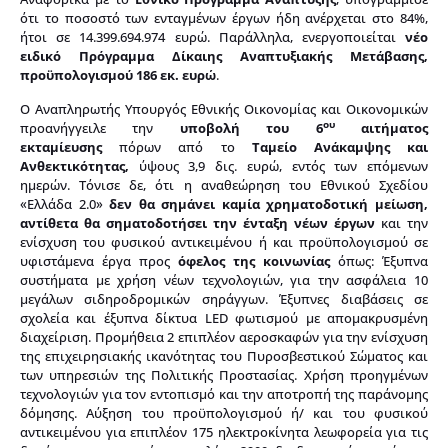
ότι το ποσοστό των ενταγμένων έργων ήδη ανέρχεται στο 84%,
ήτοι σε 14.399.694.974 ευρώ. Παράλληλα, ενεργοποιείται
νέο
ειδικό Πρόγραμμα Δίκαιης Αναπτυξιακής Μετάβασης,
προϋπολογισμού 186 εκ. ευρώ
.
Ο Αναπληρωτής Υπουργός Εθνικής Οικονομίας και Οικονομικών
ου
προανήγγειλε την
υποβολή του 6
αιτήματος
εκταμίευσης
πόρων από το
Ταμείο Ανάκαμψης και
Ανθεκτικότητας,
ύψους 3,9 δις. ευρώ, εντός των επόμενων
ημερών. Τόνισε δε, ότι η αναθεώρηση του Εθνικού Σχεδίου
«Ελλάδα 2.0»
δεν θα σημάνει καμία χρηματοδοτική μείωση,
αντίθετα θα σηματοδοτήσει την ένταξη νέων έργων
και την
ενίσχυση του φυσικού αντικειμένου ή και προϋπολογισμού σε
υφιστάμενα έργα προς
όφελος της κοινωνίας
όπως: Έξυπνα
συστήματα με χρήση νέων τεχνολογιών, για την ασφάλεια 10
μεγάλων σιδηροδρομικών σηράγγων. Έξυπνες διαβάσεις σε
σχολεία και έξυπνα δίκτυα LED φωτισμού με απομακρυσμένη
διαχείριση. Προμήθεια 2 επιπλέον αεροσκαφών για την ενίσχυση
της επιχειρησιακής ικανότητας του Πυροσβεστικού Σώματος και
των υπηρεσιών της Πολιτικής Προστασίας. Χρήση προηγμένων
τεχνολογιών για τον εντοπισμό και την αποτροπή της παράνομης
δόμησης. Αύξηση του προϋπολογισμού ή/ και του φυσικού
αντικειμένου για επιπλέον 175 ηλεκτροκίνητα λεωφορεία για τις