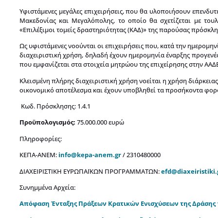
Υφιστάμενες μεγάλες επιχειρήσεις, που θα υλοποιήσουν επενδυτι
Μακεδονίας και Μεγαλόπολης, το οποίο θα σχετίζεται με του
«Επιλέξιμοι τομείς δραστηριότητας (ΚΑΔ)» της παρούσας πρόσκλη
Ως υφιστάμενες νοούνται οι επιχειρήσεις που, κατά την ημερομη
διαχειριστική χρήση, δηλαδή έχουν ημερομηνία έναρξης προγενέσ
που εμφανίζεται στα στοιχεία μητρώου της επιχείρησης στην ΑΑΔΕ
Κλεισμένη πλήρης διαχειριστική χρήση νοείται η χρήση διάρκειας 
οικονομικό αποτέλεσμα και έχουν υποβληθεί τα προσήκοντα φορο
Κωδ. Πρόσκλησης: 1.4.1
Προϋπολογισμός:
75.000.000 ευρώ
Πληροφορίες:
ΚΕΠΑ-ΑΝΕΜ:
info@kepa-anem.gr
/ 2310480000
ΔΙΑΧΕΙΡΙΣΤΙΚΗ ΕΥΡΩΠΑΪΚΩΝ ΠΡΟΓΡΑΜΜΑΤΩΝ:
efd@diaxeiristiki.
Συνημμένα Αρχεία:
Απόφαση Ένταξης Πράξεων Κρατικών Ενισχύσεων της Δράσης 1.