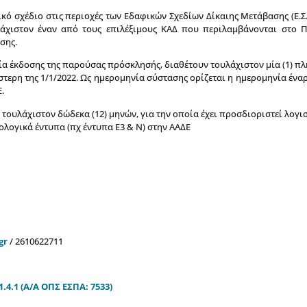
κό σχέδιο στις περιοχές των Εδαφικών Σχεδίων Δίκαιης Μετάβασης (Ε.Σ.
λάχιστον έναν από τους επιλέξιμους ΚΑΔ που περιλαμβάνονται στο 
σης.
νία έκδοσης της παρούσας πρόσκλησής, διαθέτουν τουλάχιστον μία (1) π
τερη της 1/1/2022. Ως ημερομηνία σύστασης ορίζεται η ημερομηνία ένα
.
τουλάχιστον δώδεκα (12) μηνών, για την οποία έχει προσδιοριστεί λογισ
λογικά έντυπα (πχ έντυπα Ε3 & Ν) στην ΑΑΔΕ
gr
/ 2610622711
4.1 (Α/Α ΟΠΣ ΕΣΠΑ: 7533)