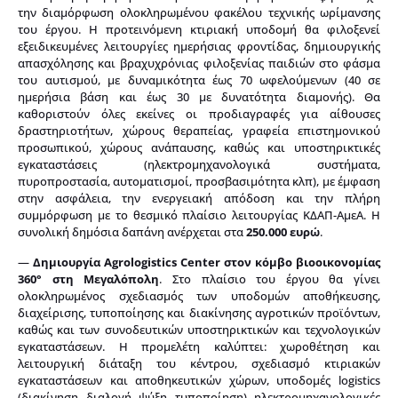
την διαμόρφωση ολοκληρωμένου φακέλου τεχνικής ωρίμανσης
του έργου. Η προτεινόμενη κτιριακή υποδομή θα φιλοξενεί
εξειδικευμένες λειτουργίες ημερήσιας φροντίδας, δημιουργικής
απασχόλησης και βραχυχρόνιας φιλοξενίας παιδιών στο φάσμα
του αυτισμού, με δυναμικότητα έως 70 ωφελούμενων (40 σε
ημερήσια βάση και έως 30 με δυνατότητα διαμονής). Θα
καθοριστούν όλες εκείνες οι προδιαγραφές για αίθουσες
δραστηριοτήτων, χώρους θεραπείας, γραφεία επιστημονικού
προσωπικού, χώρους ανάπαυσης, καθώς και υποστηρικτικές
εγκαταστάσεις (ηλεκτρομηχανολογικά συστήματα,
πυροπροστασία, αυτοματισμοί, προσβασιμότητα κλπ), με έμφαση
στην ασφάλεια, την ενεργειακή απόδοση και την πλήρη
συμμόρφωση με το θεσμικό πλαίσιο λειτουργίας ΚΔΑΠ-ΑμεΑ. Η
συνολική δημόσια δαπάνη ανέρχεται στα
250.000 ευρώ
.
—
Δημιουργία Agrologistics Center στον κόμβο βιοοικονομίας
360° στη Μεγαλόπολη
. Στο πλαίσιο του έργου θα γίνει
ολοκληρωμένος σχεδιασμός των υποδομών αποθήκευσης,
διαχείρισης, τυποποίησης και διακίνησης αγροτικών προϊόντων,
καθώς και των συνοδευτικών υποστηρικτικών και τεχνολογικών
εγκαταστάσεων. Η προμελέτη καλύπτει: χωροθέτηση και
λειτουργική διάταξη του κέντρου, σχεδιασμό κτιριακών
εγκαταστάσεων και αποθηκευτικών χώρων, υποδομές logistics
(διακίνηση, διαλογή, ψύξη, τυποποίηση), ηλεκτρομηχανολογικές