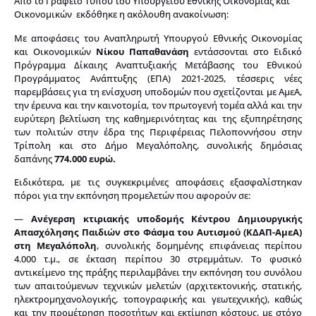
Από το Γραφείο Τύπου του Υπουργείου Εθνικής Οικονομίας και
Οικονομικών εκδόθηκε η ακόλουθη ανακοίνωση:
Με αποφάσεις του Αναπληρωτή Υπουργού Εθνικής Οικονομίας
και Οικονομικών
Νίκου Παπαθανάση
εντάσσονται στο Ειδικό
Πρόγραμμα Δίκαιης Αναπτυξιακής Μετάβασης του Εθνικού
Προγράμματος Ανάπτυξης (ΕΠΑ) 2021-2025, τέσσερις νέες
παρεμβάσεις για τη ενίσχυση υποδομών που σχετίζονται με ΑμεΑ,
την έρευνα και την καινοτομία, τον πρωτογενή τομέα αλλά και την
ευρύτερη βελτίωση της καθημερινότητας και της εξυπηρέτησης
των πολιτών στην έδρα της Περιφέρειας Πελοποννήσου στην
Τρίπολη και στο Δήμο Μεγαλόπολης, συνολικής δημόσιας
δαπάνης
774.000 ευρώ.
Ειδικότερα, με τις συγκεκριμένες αποφάσεις εξασφαλίστηκαν
πόροι για την εκπόνηση προμελετών που αφορούν σε:
—
Ανέγερση κτιριακής υποδομής Κέντρου Δημιουργικής
Απασχόλησης Παιδιών στο Φάσμα του Αυτισμού (ΚΔΑΠ-ΑμεΑ)
στη Μεγαλόπολη
, συνολικής δομημένης επιφάνειας περίπου
4.000 τ.μ., σε έκταση περίπου 30 στρεμμάτων. Το φυσικό
αντικείμενο της πράξης περιλαμβάνει την εκπόνηση του συνόλου
των απαιτούμενων τεχνικών μελετών (αρχιτεκτονικής, στατικής,
ηλεκτρομηχανολογικής, τοπογραφικής και γεωτεχνικής), καθώς
και την προμέτρηση ποσοτήτων και εκτίμηση κόστους, με στόχο