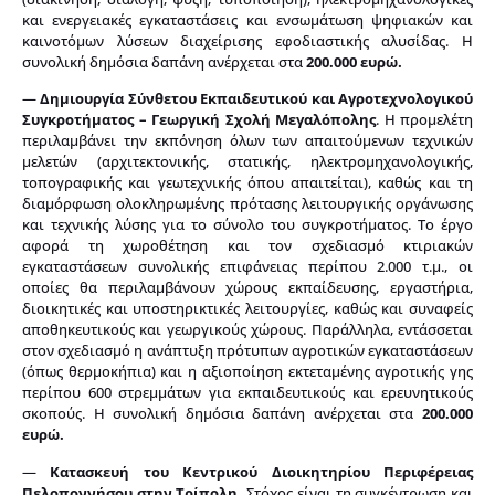
και ενεργειακές εγκαταστάσεις και ενσωμάτωση ψηφιακών και
καινοτόμων λύσεων διαχείρισης εφοδιαστικής αλυσίδας. Η
συνολική δημόσια δαπάνη ανέρχεται στα
200.000 ευρώ.
—
Δη
μιουργία Σύνθετου Εκπαιδευτικού και Αγροτεχνολογικού
Συγκροτήματος – Γεωργική Σχολή Μεγαλόπολης
. Η προμελέτη
περιλαμβάνει την εκπόνηση όλων των απαιτούμενων τεχνικών
μελετών (αρχιτεκτονικής, στατικής, ηλεκτρομηχανολογικής,
τοπογραφικής και γεωτεχνικής όπου απαιτείται), καθώς και τη
διαμόρφωση ολοκληρωμένης πρότασης λειτουργικής οργάνωσης
και τεχνικής λύσης για το σύνολο του συγκροτήματος. Το έργο
αφορά τη χωροθέτηση και τον σχεδιασμό κτιριακών
εγκαταστάσεων συνολικής επιφάνειας περίπου 2.000 τ.μ., οι
οποίες θα περιλαμβάνουν χώρους εκπαίδευσης, εργαστήρια,
διοικητικές και υποστηρικτικές λειτουργίες, καθώς και συναφείς
αποθηκευτικούς και γεωργικούς χώρους. Παράλληλα, εντάσσεται
στον σχεδιασμό η ανάπτυξη πρότυπων αγροτικών εγκαταστάσεων
(όπως θερμοκήπια) και η αξιοποίηση εκτεταμένης αγροτικής γης
περίπου 600 στρεμμάτων για εκπαιδευτικούς και ερευνητικούς
σκοπούς. Η συνολική δημόσια δαπάνη ανέρχεται στα
200.000
ευρώ.
—
Κ
ατασκευή του Κεντρικού Διοικητηρίου Περιφέρειας
Πελοποννήσου στην Τρίπολη.
Στόχος είναι τη συγκέντρωση και