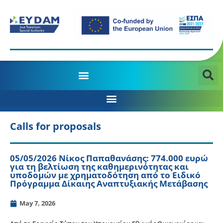
MANAGING AUTHORITY OF THE JTD PROGRAMME 2021-2027
Calls for proposals
05/05/2026 Νίκος Παπαθανάσης: 774.000 ευρώ
για τη βελτίωση της καθημερινότητας και
υποδομών με χρηματοδότηση από το Ειδικό
Πρόγραμμα Δίκαιης Αναπτυξιακής Μετάβασης
May 7, 2026