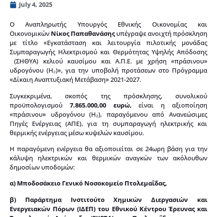
July 4, 2025
Ο Αναπληρωτής Υπουργός Εθνικής Οικονομίας και
Οικονομικών
Νίκος Παπαθανάσης
υπέγραψε ανοιχτή πρόσκληση
με τίτλο «Εγκατάσταση και λειτουργία πιλοτικής μονάδας
Συμπαραγωγής Ηλεκτρισμού και Θερμότητας Υψηλής Απόδοσης
(ΣΗΘΥΑ) κελιού καυσίμου και Α.Π.Ε. με χρήση «πράσινου»
υδρογόνου (Η₂)», για την υποβολή προτάσεων στο Πρόγραμμα
«Δίκαιη Αναπτυξιακή Μετάβαση» 2021-2027.
Συγκεκριμένα, σκοπός της πρόσκλησης, συνολικού
προϋπολογισμού
7.865.000,00 ευρώ,
είναι η αξιοποίηση
«πράσινου» υδρογόνου (Η₂), παραγόμενου από Ανανεώσιμες
Πηγές Ενέργειας (ΑΠΕ), για τη συμπαραγωγή ηλεκτρικής και
θερμικής ενέργειας μέσω κυψελών καυσίμου.
Η παραγόμενη ενέργεια θα αξιοποιείται σε 24ωρη βάση για την
κάλυψη ηλεκτρικών και θερμικών αναγκών των ακόλουθων
δημοσίων υποδομών:
α) Μποδοσάκειο Γενικό Νοσοκομείο Πτολεμαΐδας,
β) Παράρτημα Ινστιτούτο Χημικών Διεργασιών και
Ενεργειακών Πόρων (ΙΔΕΠ) του Εθνικού Κέντρου Έρευνας και