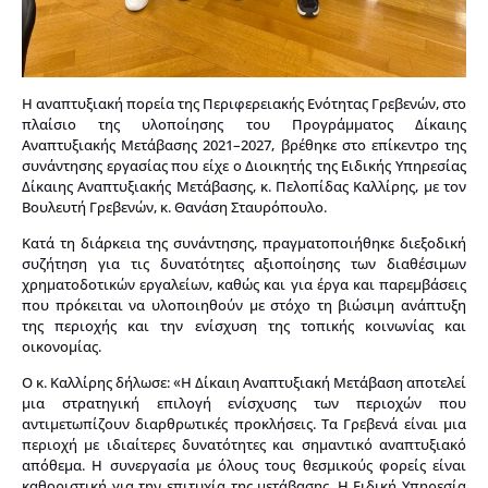
Η αναπτυξιακή πορεία της Περιφερειακής Ενότητας Γρεβενών, στο
πλαίσιο της υλοποίησης του Προγράμματος Δίκαιης
Αναπτυξιακής Μετάβασης 2021–2027, βρέθηκε στο επίκεντρο της
συνάντησης εργασίας που είχε ο Διοικητής της Ειδικής Υπηρεσίας
Δίκαιης Αναπτυξιακής Μετάβασης, κ. Πελοπίδας Καλλίρης, με τον
Βουλευτή Γρεβενών, κ. Θανάση Σταυρόπουλο.
Κατά τη διάρκεια της συνάντησης, πραγματοποιήθηκε διεξοδική
συζήτηση για τις δυνατότητες αξιοποίησης των διαθέσιμων
χρηματοδοτικών εργαλείων, καθώς και για έργα και παρεμβάσεις
που πρόκειται να υλοποιηθούν με στόχο τη βιώσιμη ανάπτυξη
της περιοχής και την ενίσχυση της τοπικής κοινωνίας και
οικονομίας.
Ο κ. Καλλίρης δήλωσε: «Η Δίκαιη Αναπτυξιακή Μετάβαση αποτελεί
μια στρατηγική επιλογή ενίσχυσης των περιοχών που
αντιμετωπίζουν διαρθρωτικές προκλήσεις. Τα Γρεβενά είναι μια
περιοχή με ιδιαίτερες δυνατότητες και σημαντικό αναπτυξιακό
απόθεμα. Η συνεργασία με όλους τους θεσμικούς φορείς είναι
καθοριστική για την επιτυχία της μετάβασης. Η Ειδική Υπηρεσία