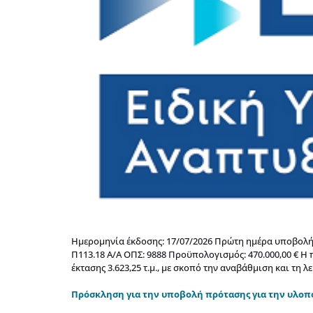
Ημερομηνία έκδοσης: 17/07/2026 Πρώτη ημέρα υποβολής:
Π113.18 Α/Α ΟΠΣ: 9888 Προϋπολογισμός: 470.000,00 € 
έκτασης 3.623,25 τ.μ., με σκοπό την αναβάθμιση και τη 
Πρόσκληση για την υποβολή πρότασης για την υλοπ