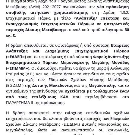
Η Διαχειριστική Αρχή του Προγράμματος Δίκαιης Αναπτυξιακής
Μετάβασης (ΔΑΜ) 2021-2027 ανακοινώνει την
νέα πρόσκληση
υποβολής αιτήσεων χρηματοδότησης
στη Δράση 1.3.2:
Επιχειρηματικά Πάρκα με τίτλο «
Ανάπτυξη/ Επέκταση και
Εκσυγχρονισμός Επιχειρηματικών Πάρκων σε ηπειρωτικές
περιοχές Δίκαιης Μετάβασης»
, συνολικού προϋπολογισμού
30
εκ. €.
Η δράση απευθύνεται σε υφιστάμενες ή υπό σύσταση
Εταιρείες
Ανάπτυξης και Διαχείρισης Επιχειρηματικού Πάρκου
(«ΕΑΔΕΠ»)
και σε υφιστάμενες ή υπό σύσταση
Φορείς Ανάπτυξης
Επιχειρηματικού Πάρκου Μεμονωμένης Μεγάλης Μονάδας
(«ΕΠΜΜΜ»)
. Οι δικαιούχοι πρέπει να έχουν τη μορφή Ανώνυμης
Εταιρείας (Α.Ε.) και να υλοποιήσουν το επενδυτικό τους σχέδιο
στις περιοχές των Εδαφικών Σχεδίων Δίκαιης Μετάβασης
(Ε.Σ.ΔΙ.Μ.) της
Δυτικής Μακεδονίας
και της
Μεγαλόπολης
και το
αντικείμενο της επένδυσης
να σχετίζεται με τουλάχιστον έναν
από τους επιλέξιμους ΚΑΔ
που περιλαμβάνονται στο
ΠΑΡΑΡΤΗΜΑ II της πρόσκλησης.
Η δράση αποσκοπεί στην ενίσχυση επενδυτικών σχεδίων
επιχειρήσεων, που θα υλοποιηθούν στις περιοχές των Εδαφικών
Σχεδίων Δίκαιης Μετάβασης (Ε.Σ.ΔΙ.Μ.) Δυτικής Μακεδονίας και
Μεγαλόπολης, ώστε να αντιμετωπιστούν οι κοινωνικές,