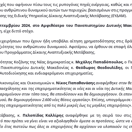
οχές που αφήνουν πίσω τους τις ρυπογόνες πηγές ενέργειας, καθώς κα
ου ανθρώπινου δυναμικού αυτών των περιοχών, βασισμένων στις πραγμα
σης της Ειδικής Υπηρεσίας Δίκαιης Αναπτυξιακής Μετάβασης (ΕΥΔΑΜ).
τεμβρίου 2024, στο Αμφιθέατρο του Πανεπιστημίου Δυτικής Μακε
, είχε διττό στόχο.
πιχειρήσεων που έχουν ήδη υποβάλει αίτηση χρηματοδότησης στις δρά
ξιότητες του ανθρώπινου δυναμικού. Αφετέρου, να έρθουν σε επαφή όλε
 του Προγράμματος Δίκαιης Αναπτυξιακής Μετάβασης.
ότητας Κοζάνης της Νέας Δημοκρατίας κ.
Μιχάλης Παπαδόπουλος
, ο 
 Πανεπιστημίου Δυτικής Μακεδονίας κ.
Θεόδωρος Θεοδουλίδης
, οι
Αυτοδιοίκησης και ενδιαφερόμενοι επιχειρηματίες.
ικονομίας και Οικονομικών κ.
Νίκος Παπαθανάσης
αναφέρθηκε στον θε
σχόλησης και της επιχειρηματικότητας οι νέες και οι νέοι της Δυτικής Μα
αραμείνουν στον τόπο τους, θα επενδύσουν και θα δημιουργήσουν. Οι επεν
ού, θα δημιουργήσουν 2.600 νέες θέσεις εργασίας».
Επίσης, υπογράμμισε 
ης επιχειρηματικότητας από τις πολύ μικρές έως τις μεγάλες επιχειρήσεις».
τάβασης, κ.
Πελοπίδας Καλλίρης
αναφέρθηκε με τη σειρά του στις 
τό που πρέπει να γίνει είναι να αξιολογηθούν άμεσα οι προτάσεις, ώστε ν
νέο έτος πιστεύω πως όλες οι επιχειρήσεις θα αρχίσουν να υλοποιούν τις ε