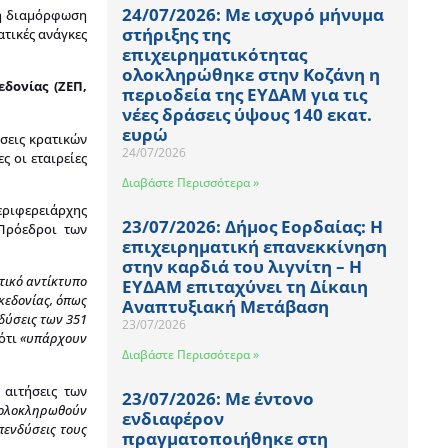
24/07/2026: Με ισχυρό μήνυμα
ι η διαμόρφωση
στήριξης της
τικές ανάγκες
επιχειρηματικότητας
ολοκληρώθηκε στην Κοζάνη η
δονίας (ΖΕΠ,
περιοδεία της ΕΥΔΑΜ για τις
νέες δράσεις ύψους 140 εκατ.
ευρώ
σεις κρατικών
24/07/2026
ς οι εταιρείες
Διαβάστε Περισσότερα »
Περιφερειάρχης
23/07/2026: Δήμος Εορδαίας: Η
 Πρόεδροι των
επιχειρηματική επανεκκίνηση
στην καρδιά του λιγνίτη – Η
τικό αντίκτυπο
ΕΥΔΑΜ επιταχύνει τη Δίκαιη
κεδονίας, όπως
Αναπτυξιακή Μετάβαση
δύσεις των 351
23/07/2026
ότι
«υπ
άρχουν
Διαβάστε Περισσότερα »
αιτήσεις των
23/07/2026: Με έντονο
α ολοκληρωθούν
ενδιαφέρον
πενδύσεις τους
πραγματοποιήθηκε στη