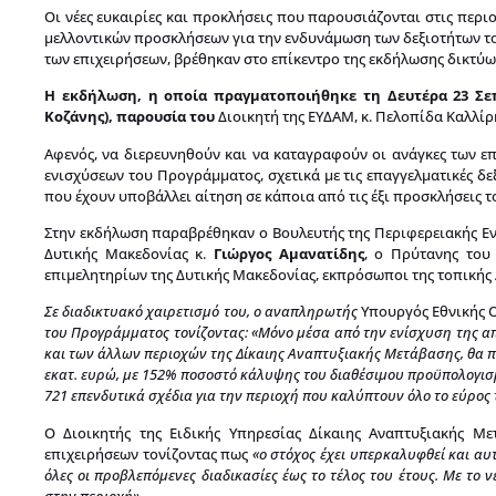
Οι νέες ευκαιρίες και προκλήσεις που παρουσιάζονται στις περι
μελλοντικών προσκλήσεων για την ενδυνάμωση των δεξιοτήτων τ
των επιχειρήσεων, βρέθηκαν στο επίκεντρο της εκδήλωσης δικτύω
Η εκδήλωση, η οποία πραγματοποιήθηκε τη Δευτέρα 23 Σεπ
Κοζάνης), παρουσία του
Διοικητή της ΕΥΔΑΜ, κ. Πελοπίδα Καλλίρη
Αφενός, να διερευνηθούν και να καταγραφούν οι ανάγκες των ε
ενισχύσεων του Προγράμματος, σχετικά με τις επαγγελματικές δε
που έχουν υποβάλλει αίτηση σε κάποια από τις έξι προσκλήσεις
Στην εκδήλωση παραβρέθηκαν ο Βουλευτής της Περιφερειακής Εν
Δυτικής Μακεδονίας κ.
Γιώργος Αμανατίδης
, ο Πρύτανης του
επιμελητηρίων της Δυτικής Μακεδονίας, εκπρόσωποι της τοπικής 
Σε διαδικτυακό χαιρετισμό του, ο αναπληρωτής
Υπουργός Εθνικής Ο
του Προγράμματος τονίζοντας:
«Μόνο μέσα από την ενίσχυση της απα
και των άλλων περιοχών της Δίκαιης Αναπτυξιακής Μετάβασης, θα π
εκατ. ευρώ, με 152% ποσοστό κάλυψης του διαθέσιμου προϋπολογισμ
721 επενδυτικά σχέδια για την περιοχή που καλύπτουν όλο το εύρος τ
Ο Διοικητής της Ειδικής Υπηρεσίας Δίκαιης Αναπτυξιακής Με
επιχειρήσεων τονίζοντας πως
«ο στόχος έχει υπερκαλυφθεί και αυ
όλες οι προβλεπόμενες διαδικασίες έως το τέλος του έτους. Με το 
στην περιοχή».