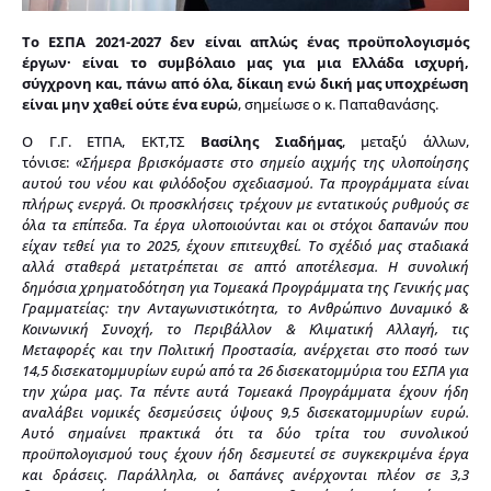
Το ΕΣΠΑ 2021-2027 δεν είναι απλώς ένας προϋπολογισμός
έργων· είναι το συμβόλαιο μας για μια Ελλάδα ισχυρή,
σύγχρονη και, πάνω από όλα, δίκαιη ενώ δική μας υποχρέωση
είναι μην χαθεί ούτε ένα ευρώ
, σημείωσε ο κ. Παπαθανάσης.
Ο Γ.Γ. ΕΤΠΑ, ΕΚΤ,ΤΣ
Βασίλης Σιαδήμας
, μεταξύ άλλων,
τόνισε:
«Σήμερα βρισκόμαστε στο σημείο αιχμής της υλοποίησης
αυτού του νέου και φιλόδοξου σχεδιασμού. Τα προγράμματα είναι
πλήρως ενεργά. Οι προσκλήσεις τρέχουν με εντατικούς ρυθμούς σε
όλα τα επίπεδα. Τα έργα υλοποιούνται και οι στόχοι δαπανών που
είχαν τεθεί για το 2025, έχουν επιτευχθεί. Το σχέδιό μας σταδιακά
αλλά σταθερά μετατρέπεται σε απτό αποτέλεσμα. Η συνολική
δημόσια χρηματοδότηση για Τομεακά Προγράμματα της Γενικής μας
Γραμματείας: την Ανταγωνιστικότητα, το Ανθρώπινο Δυναμικό &
Κοινωνική Συνοχή, το Περιβάλλον & Κλιματική Αλλαγή, τις
Μεταφορές και την Πολιτική Προστασία, ανέρχεται στο ποσό των
14,5 δισεκατομμυρίων ευρώ από τα 26 δισεκατομμύρια του ΕΣΠΑ για
την χώρα μας. Τα πέντε αυτά Τομεακά Προγράμματα έχουν ήδη
αναλάβει νομικές δεσμεύσεις ύψους 9,5 δισεκατομμυρίων ευρώ.
Αυτό σημαίνει πρακτικά ότι τα δύο τρίτα του συνολικού
προϋπολογισμού τους έχουν ήδη δεσμευτεί σε συγκεκριμένα έργα
και δράσεις. Παράλληλα, οι δαπάνες ανέρχονται πλέον σε 3,3