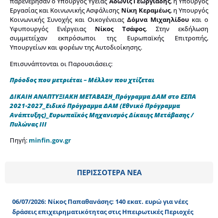
παρενέβησαν ο Υπουργός Υγείας
Άδωνις Γεωργιάδης
, η Υπουργός
Εργασίας και Κοινωνικής Ασφάλισης
Νίκη Κεραμέως
, η Υπουργός
Κοινωνικής Συνοχής και Οικογένειας
Δόμνα Μιχαηλίδου
και ο
Υφυπουργός Ενέργειας
Νίκος Τσάφος
. Στην εκδήλωση
συμμετείχαν εκπρόσωποι της Ευρωπαϊκής Επιτροπής,
Υπουργείων και φορέων της Αυτοδιοίκησης.
Επισυνάπτονται οι Παρουσιάσεις:
Πρόοδος που μετριέται – Μέλλον που χτίζεται
ΔΙΚΑΙΗ ΑΝΑΠΤΥΞΙΑΚΗ ΜΕΤΑΒΑΣΗ_Πρόγραμμα ΔΑΜ στο ΕΣΠΑ
2021-2027_Ειδικό Πρόγραμμα ΔΑΜ (Εθνικό Πρόγραμμα
Ανάπτυξης)_Ευρωπαϊκός Μηχανισμός Δίκαιης Μετάβασης /
Πυλώνας ΙΙΙ
Πηγή:
minfin.gov.gr
ΠΕΡΙΣΣΟΤΕΡΑ ΝΕΑ
06/07/2026: Νίκος Παπαθανάσης: 140 εκατ. ευρώ για νέες
δράσεις επιχειρηματικότητας στις Ηπειρωτικές Περιοχές