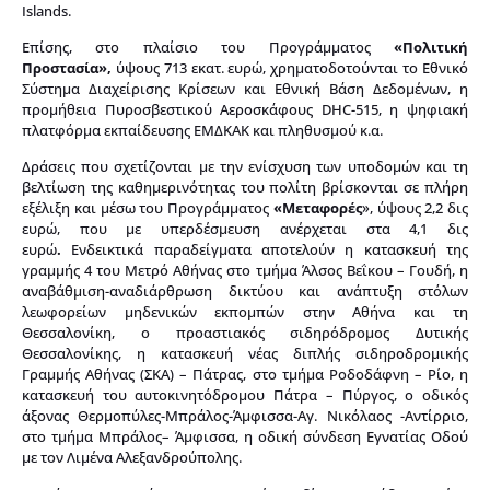
Islands.
Επίσης, στο πλαίσιο του Προγράμματος
«Πολιτική
Προστασία»,
ύψους 713 εκατ. ευρώ, χρηματοδοτούνται το Εθνικό
Σύστημα Διαχείρισης Κρίσεων και Εθνική Βάση Δεδομένων, η
προμήθεια Πυροσβεστικού Αεροσκάφους DHC-515, η ψηφιακή
πλατφόρμα εκπαίδευσης ΕΜΔΚΑΚ και πληθυσμού κ.α.
Δράσεις που σχετίζονται με την ενίσχυση των υποδομών και τη
βελτίωση της καθημερινότητας του πολίτη βρίσκονται σε πλήρη
εξέλιξη και μέσω του Προγράμματος
«Μεταφορές
», ύψους 2,2 δις
ευρώ, που με υπερδέσμευση ανέρχεται στα 4,1 δις
ευρώ
.
Ενδεικτικά παραδείγματα αποτελούν η κατασκευή της
γραμμής 4 του Μετρό Αθήνας στο τμήμα Άλσος Βεΐκου – Γουδή, η
αναβάθμιση-αναδιάρθρωση δικτύου και ανάπτυξη στόλων
λεωφορείων μηδενικών εκπομπών στην Αθήνα και τη
Θεσσαλονίκη, ο προαστιακός σιδηρόδρομος Δυτικής
Θεσσαλονίκης, η κατασκευή νέας διπλής σιδηροδρομικής
Γραμμής Αθήνας (ΣΚΑ) – Πάτρας, στο τμήμα Ροδοδάφνη – Ρίο, η
κατασκευή του αυτοκινητόδρομου Πάτρα – Πύργος, ο οδικός
άξονας Θερμοπύλες-Μπράλος-Άμφισσα-Αγ. Νικόλαος -Αντίρριο,
στο τμήμα Μπράλος– Άμφισσα, η οδική σύνδεση Εγνατίας Οδού
με τον Λιμένα Αλεξανδρούπολης.