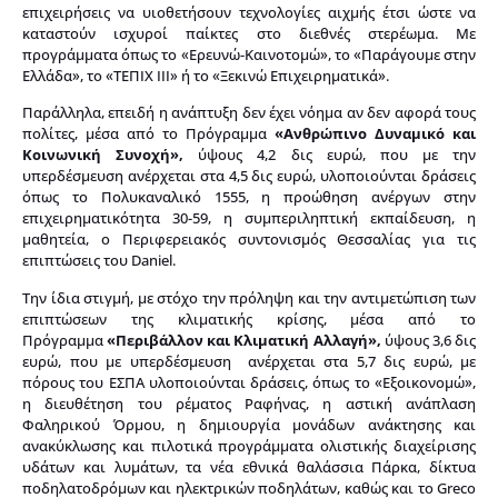
επιχειρήσεις να υιοθετήσουν τεχνολογίες αιχμής έτσι ώστε να
καταστούν ισχυροί παίκτες στο διεθνές στερέωμα. Με
προγράμματα όπως το «Ερευνώ-Καινοτομώ», το «Παράγουμε στην
Ελλάδα», το «ΤΕΠΙΧ ΙΙΙ» ή το «Ξεκινώ Επιχειρηματικά».
Παράλληλα, επειδή η ανάπτυξη δεν έχει νόημα αν δεν αφορά τους
πολίτες, μέσα από το Πρόγραμμα
«Ανθρώπινο Δυναμικό και
Κοινωνική Συνοχή»,
ύψους 4,2 δις ευρώ, που με την
υπερδέσμευση ανέρχεται στα 4,5 δις ευρώ, υλοποιούνται δράσεις
όπως το Πολυκαναλικό 1555, η προώθηση ανέργων στην
επιχειρηματικότητα 30-59, η συμπεριληπτική εκπαίδευση, η
μαθητεία, ο Περιφερειακός συντονισμός Θεσσαλίας για τις
επιπτώσεις του Daniel.
Την ίδια στιγμή, με στόχο την πρόληψη και την αντιμετώπιση των
επιπτώσεων της κλιματικής κρίσης, μέσα από το
Πρόγραμμα
«Περιβάλλον και Κλιματική Αλλαγή»,
ύψους 3,6 δις
ευρώ, που με υπερδέσμευση ανέρχεται στα 5,7 δις ευρώ, με
πόρους του ΕΣΠΑ υλοποιούνται δράσεις, όπως το «Εξοικονομώ»,
η διευθέτηση του ρέματος Ραφήνας, η αστική ανάπλαση
Φαληρικού Όρμου, η δημιουργία μονάδων ανάκτησης και
ανακύκλωσης και πιλοτικά προγράμματα ολιστικής διαχείρισης
υδάτων και λυμάτων, τα νέα εθνικά θαλάσσια Πάρκα, δίκτυα
ποδηλατοδρόμων και ηλεκτρικών ποδηλάτων, καθώς και το Greco