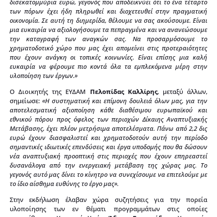
δισεκατομμύρια ευρώ, γεγονός που αποδεικνύει ότι το ένα τέταρτο
των πόρων έχει ήδη πληρωθεί και διοχετευθεί στην πραγματική
οικονομία. Σε αυτή τη διημερίδα, θέλουμε να σας ακούσουμε. Είναι
μια ευκαιρία να αξιολογήσουμε τα πεπραγμένα και να ανανεώσουμε
την καταγραφή των αναγκών σας. Να προσαρμόσουμε το
χρηματοδοτικό χώρο που μας έχει απομείνει στις προτεραιότητες
που έχουν ανάγκη οι τοπικές κοινωνίες. Είναι επίσης μια καλή
ευκαιρία να φέρουμε πιο κοντά όλα τα εμπλεκόμενα μέρη στην
υλοποίηση των έργων.»
Ο Διοικητής της ΕΥΔΑΜ
Πελοπίδας Καλλίρης
, μεταξύ άλλων,
σημείωσε:
«Η συστηματική και επίμονη δουλειά όλων μας, για την
αποτελεσματική αξιοποίηση κάθε διαθέσιμου ευρωπαϊκού και
εθνικού πόρου προς όφελος των περιοχών Δίκαιης Αναπτυξιακής
Μετάβασης, έχει πλέον μετρήσιμα αποτελέσματα. Πάνω από 2,2 δις
ευρώ έχουν διασφαλιστεί και χρηματοδοτούν αυτή την περίοδο
σημαντικές ιδιωτικές επενδύσεις και έργα υποδομής που θα δώσουν
νέα αναπτυξιακή προοπτική στις περιοχές που έχουν επηρεαστεί
δυσανάλογα από την ενεργειακή μετάβαση της χώρας μας. Το
γεγονός αυτό μας δίνει το κίνητρο να συνεχίσουμε να επιτελούμε με
το ίδιο αίσθημα ευθύνης το έργο μας».
Στην εκδήλωση έλαβαν χώρα συζητήσεις για την πορεία
υλοποίησης των εν θέματι προγραμμάτων στις οποίες