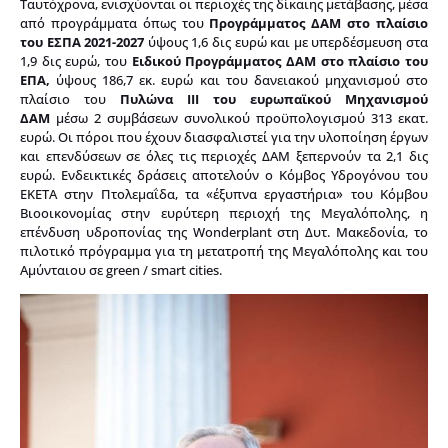
Ταυτόχρονα, ενισχύονται οι περιοχές της δίκαιης μετάβασης, μέσα
από προγράμματα όπως του
Προγράμματος ΔΑΜ στο πλαίσιο
του ΕΣΠΑ 2021-2027
ύψους 1,6 δις ευρώ και με υπερδέσμευση στα
1,9 δις ευρώ, του
Ειδικού Προγράμματος ΔΑΜ στο πλαίσιο του
ΕΠΑ,
ύψους 186,7 εκ. ευρώ και του δανειακού μηχανισμού στο
πλαίσιο του
Πυλώνα ΙΙΙ του ευρωπαϊκού Μηχανισμού
ΔΑΜ
μέσω 2 συμβάσεων συνολικού προϋπολογισμού 313 εκατ.
ευρώ. Οι πόροι που έχουν διασφαλιστεί για την υλοποίηση έργων
και επενδύσεων σε όλες τις περιοχές ΔΑΜ ξεπερνούν τα 2,1 δις
ευρώ. Ενδεικτικές δράσεις αποτελούν ο Κόμβος Υδρογόνου του
ΕΚΕΤΑ στην Πτολεμαΐδα, τα «έξυπνα εργαστήρια» του Κόμβου
Βιοοικονομίας στην ευρύτερη περιοχή της Μεγαλόπολης, η
επένδυση υδροπονίας της Wonderplant στη Δυτ. Μακεδονία, το
πιλοτικό πρόγραμμα για τη μετατροπή της Μεγαλόπολης και του
Αμύνταιου σε green / smart cities.