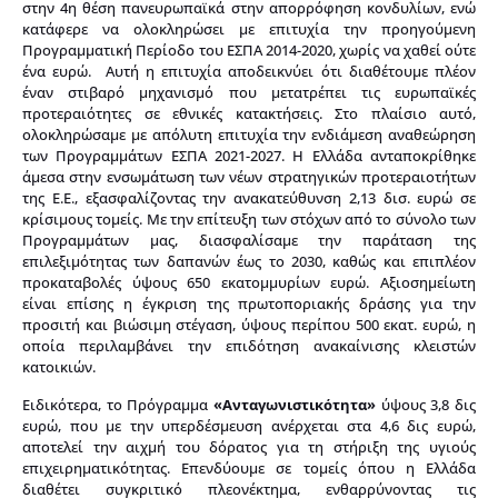
στην 4η θέση πανευρωπαϊκά στην απορρόφηση κονδυλίων, ενώ
κατάφερε να ολοκληρώσει με επιτυχία την προηγούμενη
Προγραμματική Περίοδο του ΕΣΠΑ 2014-2020, χωρίς να χαθεί ούτε
ένα ευρώ. Αυτή η επιτυχία αποδεικνύει ότι διαθέτουμε πλέον
έναν στιβαρό μηχανισμό που μετατρέπει τις ευρωπαϊκές
προτεραιότητες σε εθνικές κατακτήσεις. Στο πλαίσιο αυτό,
ολοκληρώσαμε με απόλυτη επιτυχία την ενδιάμεση αναθεώρηση
των Προγραμμάτων ΕΣΠΑ 2021-2027. Η Ελλάδα ανταποκρίθηκε
άμεσα στην ενσωμάτωση των νέων στρατηγικών προτεραιοτήτων
της Ε.Ε., εξασφαλίζοντας την ανακατεύθυνση 2,13 δισ. ευρώ σε
κρίσιμους τομείς. Με την επίτευξη των στόχων από το σύνολο των
Προγραμμάτων μας, διασφαλίσαμε την παράταση της
επιλεξιμότητας των δαπανών έως το 2030, καθώς και επιπλέον
προκαταβολές ύψους 650 εκατομμυρίων ευρώ. Αξιοσημείωτη
είναι επίσης η έγκριση της πρωτοποριακής δράσης για την
προσιτή και βιώσιμη στέγαση, ύψους περίπου 500 εκατ. ευρώ, η
οποία περιλαμβάνει την επιδότηση ανακαίνισης κλειστών
κατοικιών.
Ειδικότερα, το Πρόγραμμα
«Ανταγωνιστικότητα»
ύψους 3,8 δις
ευρώ, που με την υπερδέσμευση ανέρχεται στα 4,6 δις ευρώ,
αποτελεί την αιχμή του δόρατος για τη στήριξη της υγιούς
επιχειρηματικότητας. Επενδύουμε σε τομείς όπου η Ελλάδα
διαθέτει συγκριτικό πλεονέκτημα, ενθαρρύνοντας τις