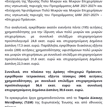
«Ενίσχυση της Ίδρυσης Πολύ Μικρών και Μικρών Επιχειρήσεων
στις νησιωτικές περιοχές του Προγράμματος ΔΑΜ 2021-2027» και
«Ενίσχυση Υφιστάμενων Πολύ Μικρών και Μικρών Επιχειρήσεων
στις νησιωτικές περιοχές του Προγράμματος ΔΑΜ 2021-2027» –
«Επιχειρώ Πράσινα».
Πιο αναλυτικά, εγκρίθηκαν εκατόν ενενήντα πέντε (195) αιτήσεις
χρηματοδότησης για την ίδρυση νέων πολύ μικρών και μικρών
επιχειρήσεων, με συνολικό επιλέξιμο επιχορηγούμενο
προϋπολογισμό 24,8 εκατ. ευρώ και επιχορηγούμενη Δημόσια
Δαπάνη 17,3 εκατ. ευρώ. Παράλληλα, εγκρίθηκαν διακόσιες εξήντα
εννέα (269) αιτήσεις χρηματοδότησης υφιστάμενων πολύ μικρών
και μικρών επιχειρήσεων, με συνολικό επιλέξιμο επιχορηγούμενο
προϋπολογισμό 31,8 εκατ. ευρώ και επιχορηγούμενη Δημόσια
Δαπάνη 22,3 εκατ. ευρώ.
Συνολικά, στο πλαίσιο της Δράσης «Επιχειρώ Πράσινα»,
εγκρίθηκαν τετρακόσιες εξήντα τέσσερις (464) αιτήσεις
χρηματοδότησης, με συνολικό επιλέξιμο επιχορηγούμενο
προϋπολογισμό 56,6 εκατ. ευρώ και συνολική
επιχορηγούμενη Δημόσια Δαπάνη 39,6 εκατ. ευρώ.
Τα εγκεκριμένα έργα χρηματοδοτούνται από το
Ταμείο Δίκαιης
Μετάβασης (ΤΔΜ)
της Ευρωπαϊκής Ένωσης και από εθνικούς
πόρους.