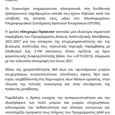
Οι δικαιούχοι ενημερώνονται ηλεκτρονικά, στη διεύθυνση
ηλεκτρονικού ταχυδρομείου (email) που έχουν δηλώσει κατά την
υποβολή της αίτησής τους, μέσω του Ολοκληρωμένου
Πληροφοριακού Συστήματος Κρατικών Ενισχύσεων (ΟΠΣΚΕ).
Η Δράση
«Επιχειρώ Πράσινα»
αποτελεί μία ιδιαίτερα σημαντική
παρέμβαση του Προγράμματος Δίκαιης Αναπτυξιακής Μετάβασης
2021-2027 για την ενίσχυση της επιχειρηματικότητας και της
βιώσιμης ανάπτυξης στις νησιωτικές περιοχές παρέμβασης με
πληθυσμό έως 3.100 κατοίκους (όπου ορίζεται ως όριο
φορολογικής διαφοροποίησης βάσει του ν.4172/2013), σύμφωνα
με την τελευταία απογραφή του έτους 2021.
Μέσω της χρηματοδότησης 464 νέων και υφιστάμενων μικρών
επιχειρήσεων, κινητοποιούνται επενδύσεις ύψους 56,6 εκατ.
ευρώ, συμβάλλοντας στη δημιουργία νέων θέσεων εργασίας, στην
τόνωση της τοπικής οικονομίας και στην επιτάχυνση της
πράσινης μετάβασης.
Παράλληλα, η δράση ενισχύει την ανταγωνιστικότητα και την
εξωστρέφεια των πολύ μικρών και μικρών επιχειρήσεων,
ενδυναμώνει την ανθεκτικότητα των τοπικών κοινωνιών και
υποστηρίζει έμπρακτα τους στόχους του Προγράμματος ΔΑΜ για