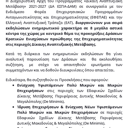
Η Διαχειριστική Αρχή του Προγράμματος «Δίκαιη Αναπτυξιακή
Μετάβαση» 2021-2027 (ΔΑ ΕΣΠΑ-ΔΑΜ) σε συνεργασία με τον
Ενδιάμεσο Φορέα Επιχειρησιακών Προγραμμάτων
Ανταγωνιστικότητας και Επιχειρηματικότητας (ΕΦΕΠΑΕ) και την
Ελληνική Αναπτυξιακή Τράπεζα (ΕΑΤ),
διοργανώνουν μια σειρά
εκδηλώσεων ενημερωτικού χαρακτήρα σε 8 μεγάλα αστικά
κέντρα της χώρας με κεντρικό θέμα τις προκηρύξεις Δράσεων
Κρατικών Ενισχύσεων προώθησης της Επιχειρηματικότητας
στις περιοχές Δίκαιης Αναπτυξιακής Μετάβασης.
Κατά τη διάρκεια των ενημερωτικών εκδηλώσεων θα γίνει
αναλυτική παρουσίαση των Δράσεων και θα ακολουθήσει
συζήτηση, με στόχο να απαντηθούν ερωτήματα των
συμμετεχόντων και να δοθούν διευκρινίσεις όπου απαιτείται.
Ειδικότερα, θα συζητηθούν οι Προσκλήσεις που αφορούν:
Ενίσχυση
Υφιστάμενων Πολύ Μικρών και Μικρών
Επιχειρήσεων
στις περιοχές των Εδαφικών Σχεδίων
Δίκαιης Μετάβασης Περιφέρειας Δυτικής Μακεδονίας &
Μεγαλόπολης (De Minimis),
Ίδρυση Επιχειρήσεων & Ενίσχυση
Νέων Υφιστάμενων
Πολύ Μικρών και Μικρών Επιχειρήσεων
σε περιοχές
Εδαφικών Σχεδίων Δίκαιης Μετάβασης Περιφέρειας
Δυτικής Μακεδονίας & Μεγαλόπολης (De Minimis),